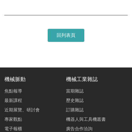
回列表頁
機械脈動
機械工業雜誌
焦點報導
當期雜誌
最新課程
歷史雜誌
近期展覽、研討會
訂購雜誌
專家觀點
機器人與工具機叢書
電子報櫃
廣告合作洽詢