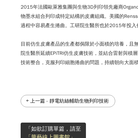
2015年法國歐萊雅集團與生物3D列印領先廠商Organo
物墨水組合列印成特定結構的皮膚組織。美國的Renssela
過程中容易產生捲曲。工研院生醫所也於2015年投入仿
目前仿生皮膚產品的生產都侷限於小面積的培養，且無
院生醫所延續EPiTRI仿生皮膚技術，並結合雷射與
技術整合，克服列印細胞捲曲的問題，持續朝向大面
上一篇
-
靜電紡絲輔助生物列印技術
「如欲訂購單篇，請至
「華藝線上圖書館」