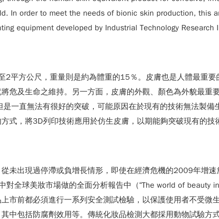
d. In order to meet the needs of bionic skin production, this ar
nting equipment developed by Industrial Technology Research Ins
5至2平方公尺，重量則是約為體重的15％。皮膚也是人體最重
就將危及生命之維持。另一方面，皮膚的外觀、顏色為外貌最重
但是一直無法有很好的突破，可能原因在於現有的技術無法製備
方式，將3D列印技術應用於仿生皮膚，以期能夠突破現有的技
從未出現過停滯或負增長情形，即使在經濟危機的2009年增速
全球美妝市場做的全面分析報告中（“The world of beauty 
品上市前都必須進行一系列安全測試檢驗，以保護使用者不受微
其中包括防腐劑效用等。傳統化妝品檢測大都採用動物試驗方式