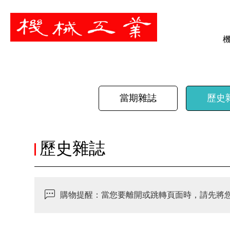
暫停
當期雜誌
歷史
歷史雜誌
購物提醒：當您要離開或跳轉頁面時，請先將