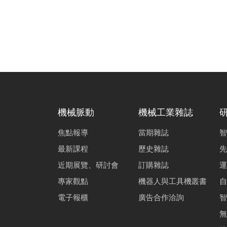
機械脈動
機械工業雜誌
焦點報導
當期雜誌
智
最新課程
歷史雜誌
先
近期展覽、研討會
訂購雜誌
運
專家觀點
機器人與工具機叢書
自
電子報櫃
廣告合作洽詢
智
無