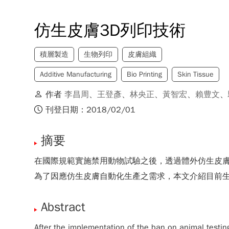
仿生皮膚3D列印技術
積層製造
生物列印
皮膚組織
Additive Manufacturing
Bio Printing
Skin Tissue
作者
李昌周
、
王登彥
、
林央正
、
黃智宏
、
賴豊文
、
刊登日期：2018/02/01
摘要
在國際規範實施禁用動物試驗之後，透過體外仿生皮膚組織(
為了因應仿生皮膚自動化生產之需求，本文介紹目前生
Abstract
After the implementation of the ban on animal testin