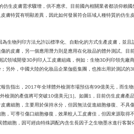
用的仿生皮膚需求驟增，供不應求。目前國內相關業者都須仰賴
人皮膚特質有明顯差異，因此如何發展符合區域人種特質的仿生
因為生物列印方法允許以標準化、自動化的方式生產皮膚，並且
燒傷的皮膚，另一個應用潛力則是應用在化妝品的體外測試。目
試領域開發3D列印人工皮膚組織，例如：生物3D列印領先廠商O
printer；另外，中國大陸的化妝品企業伽藍集團，也推出用於測試
上中文名稱）研究報告指出，2017年全球體外檢測市場預估有99億美元
體外檢測的產值將可突破10億美元[1]。如圖1，目前仿生皮膚
含皮膚細胞，主要用於保持水分，但因無法促進細胞修復、不具
細胞，可導引傷口細胞修復，效果較人工皮膚佳，但因來源取得
異體細胞，因可經由特殊調配內含生長因子之生物墨水進行客製