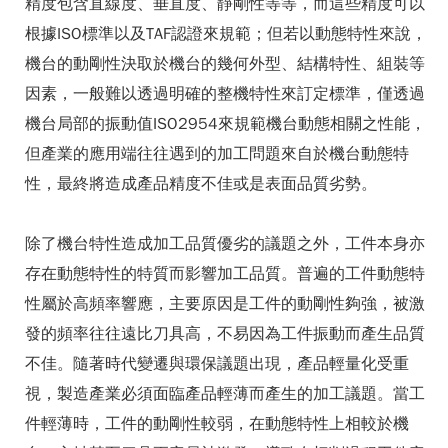
精度包含直線度、垂直度、靜剛性等等，而這些精度可以
根據ISO標準以及TAF認證來規範；但若以動態特性來說，
機台的動剛性決取於機台的幾何外型、結構特性、組裝等
因素，一般難以透過明確的整機特性來訂定標準，僅透過
機台局部的振動值ISO2954來規範機台動態相關之性能，
但產業的應用端往往遇到的加工問題來自於機台動態特
性，最終將造成產品精度不佳或是表面品質劣勢。
除了機台特性造成加工品質優劣的議題之外，工件本身亦
存在動態特性的特質而影響加工品質。普遍的工件動態特
性屬於高頻率響應，主要原因是工件的動剛性夠強，被激
發的頻率往往遠比刀具高，不易因為工件振動而產生品質
不佳。隨著時代變遷與環保議題出現，產品輕量化受重
視，製造產業必須面臨產品輕薄而產生的加工議題。當工
件輕薄時，工件的動剛性較弱，在動態特性上相較於機