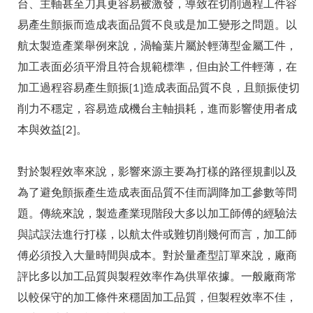
台、主軸甚至刀具更容易被激發，導致在切削過程工件容
易產生顫振而造成表面品質不良或是加工變形之問題。以
航太製造產業舉例來說，渦輪葉片屬於輕薄型金屬工件，
加工表面必須平滑且符合規範標準，但由於工件輕薄，在
加工過程容易產生顫振[1]造成表面品質不良，且顫振使切
削力不穩定，容易造成機台主軸損耗，進而影響使用者成
本與效益[2]。
對於製程效率來說，影響來源主要為打樣的路徑規劃以及
為了避免顫振產生造成表面品質不佳而調降加工參數等問
題。傳統來說，製造產業現階段大多以加工師傅的經驗法
與試誤法進行打樣，以航太件或難切削幾何而言，加工師
傅必須投入大量時間與成本。對於量產型訂單來說，廠商
評比多以加工品質與製程效率作為供單依據。一般廠商常
以較保守的加工條件來穩固加工品質，但製程效率不佳，