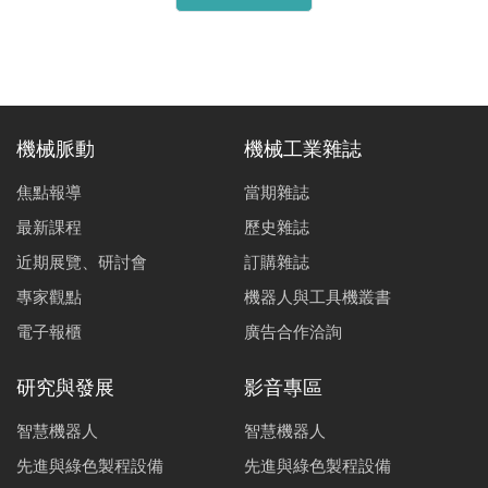
機械脈動
機械工業雜誌
焦點報導
當期雜誌
最新課程
歷史雜誌
近期展覽、研討會
訂購雜誌
專家觀點
機器人與工具機叢書
電子報櫃
廣告合作洽詢
研究與發展
影音專區
智慧機器人
智慧機器人
先進與綠色製程設備
先進與綠色製程設備