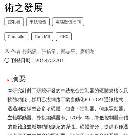
術之發展
控制器
車銑複合
電腦數值控制
Controller
Turn-Mill
CNC
作者
何銘浚
、
張信常
、
鄭志平
、
麥朝創
刊登日期：2018/03/01
摘要
本研究針對工研院研發的車銑複合控制器的硬體規格以及
軟體功能，採用乙太網路工業自動化EtherCAT通訊格式，
透過網路線整合多項硬體，包含：控制器、伺服驅動器、
主軸驅動器、外接編碼器卡、I/O卡..等，降低控制器偵錯
的複雜度並增加功能擴充的彈性。硬體部分，提供多種通