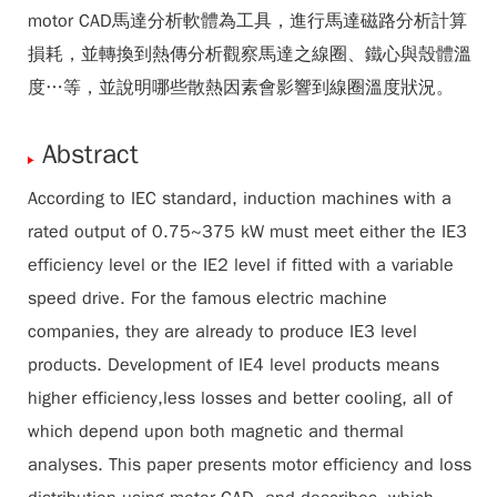
motor CAD馬達分析軟體為工具，進行馬達磁路分析計算
損耗，並轉換到熱傳分析觀察馬達之線圈、鐵心與殼體溫
度…等，並說明哪些散熱因素會影響到線圈溫度狀況。
Abstract
According to IEC standard, induction machines with a
rated output of 0.75~375 kW must meet either the IE3
efficiency level or the IE2 level if fitted with a variable
speed drive. For the famous electric machine
companies, they are already to produce IE3 level
products. Development of IE4 level products means
higher efficiency,less losses and better cooling, all of
which depend upon both magnetic and thermal
analyses. This paper presents motor efficiency and loss