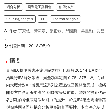
耦合分析
國際電工委員會
熱傳分析
Coupling analysis
IEC
Thermal analysis
作者
丁家敏
、
黃憲章
、
張正敏
、
邱國麟
、
吳昱勳
、
彭昌
明
刊登日期：2018/05/01
摘要
目前IEC標準感應馬達規範之推行已經於2017年1月份開
始執行IE3能效等級，涵蓋功率範圍 0.75~375 kW。而國
內大廠針對IE3感應馬達系列之產品也已經開發完成，後續
開發方向會朝著更高的IE4能效等級前進。能效的提昇代表
著損耗的降低或是散熱能力的提升。於是IE4感應馬達磁路
與熱傳兩者間的耦合分析更突顯其重要性。本文將介紹以