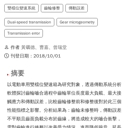
雙檔位變速系統
齒輪修整
傳動誤差
Dual-speed transmission
Gear microgeometry
Transmission error
作者
黃礪德
、
曹嘉
、
曾瑞堂
刊登日期：2018/10/01
摘要
以電動車用雙檔位變速箱為研究對象，透過傳動系統分析
軟體探討齒輪嚙合過程中齒輪單位長度最大負載、最大接
觸應力和傳動誤差，比較齒輪修整前和修整後對於此三個
性能指標之影響。分析結果為：齒輪未修整時，傳動誤差
不平順且齒面負載分布於齒緣，將造成較大的嚙合衝擊，
需對齒輪進行修整以改善受力情況，進而降低噪音，延長