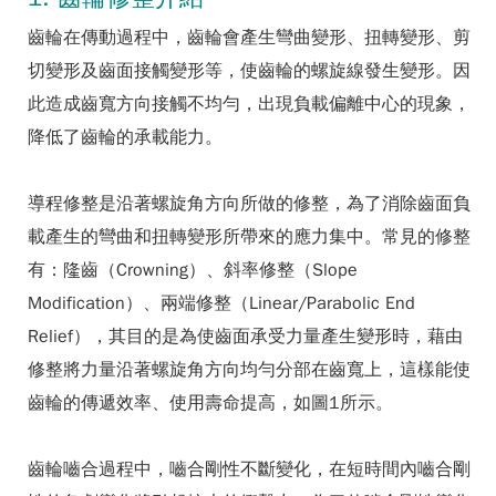
齒輪在傳動過程中，齒輪會產生彎曲變形、扭轉變形、剪
切變形及齒面接觸變形等，使齒輪的螺旋線發生變形。因
此造成齒寬方向接觸不均勻，出現負載偏離中心的現象，
降低了齒輪的承載能力。
導程修整是沿著螺旋角方向所做的修整，為了消除齒面負
載產生的彎曲和扭轉變形所帶來的應力集中。常見的修整
有：隆齒（Crowning）、斜率修整（Slope
Modification）、兩端修整（Linear/Parabolic End
Relief），其目的是為使齒面承受力量產生變形時，藉由
修整將力量沿著螺旋角方向均勻分部在齒寬上，這樣能使
齒輪的傳遞效率、使用壽命提高，如圖1所示。
齒輪嚙合過程中，嚙合剛性不斷變化，在短時間內嚙合剛