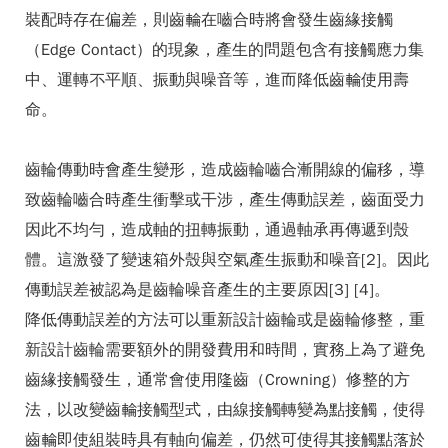
裝配時存在偏差，則齒輪在嚙合時將會發生齒緣接觸
（Edge Contact）的現象，產生的問題包含有接觸應力集
中、運轉不平順、振動與噪音等，進而降低齒輪使用壽
命。
齒輪傳動時會產生變形，造成齒輪嚙合漸開線的偏移，導
致齒輪嚙合時產生衝擊或干涉，產生傳動誤差，齒面受力
因此不均勻，造成軸的扭轉振動，通過軸承再傳遞到殼
體。這激發了變速箱外殼與空氣產生振動和噪音[2]。因此
傳動誤差被認為是齒輪噪音產生的主要原因[3] [4]。
降低傳動誤差的方法可以重新設計齒輪或是齒輪修整，重
新設計齒輪需要額外的開發費用和時間，實務上為了避免
齒緣接觸發生，通常會使用隆齒（Crowning）修整的方
法，以改變齒輪接觸型式，由線接觸轉變為點接觸，使得
齒輪即使組裝時具有軸向偏差，仍然可使得其接觸點落於