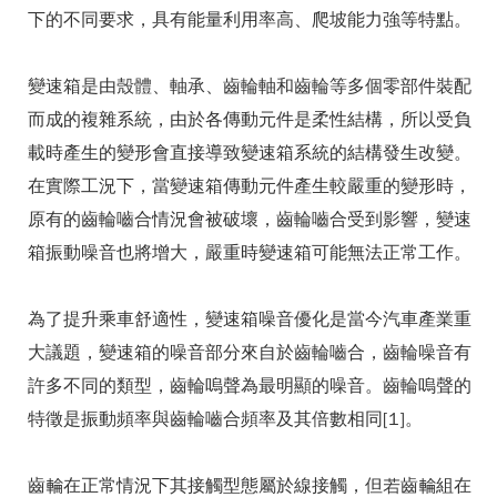
下的不同要求，具有能量利用率高、爬坡能力強等特點。
變速箱是由殼體、軸承、齒輪軸和齒輪等多個零部件裝配
而成的複雜系統，由於各傳動元件是柔性結構，所以受負
載時產生的變形會直接導致變速箱系統的結構發生改變。
在實際工況下，當變速箱傳動元件產生較嚴重的變形時，
原有的齒輪嚙合情況會被破壞，齒輪嚙合受到影響，變速
箱振動噪音也將增大，嚴重時變速箱可能無法正常工作。
為了提升乘車舒適性，變速箱噪音優化是當今汽車產業重
大議題，變速箱的噪音部分來自於齒輪嚙合，齒輪噪音有
許多不同的類型，齒輪嗚聲為最明顯的噪音。齒輪嗚聲的
特徵是振動頻率與齒輪嚙合頻率及其倍數相同[1]。
齒輪在正常情況下其接觸型態屬於線接觸，但若齒輪組在