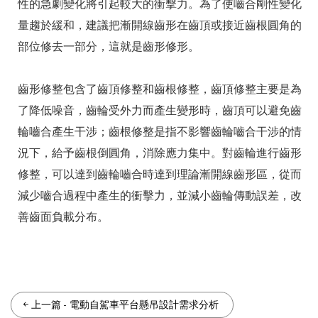
性的急劇變化將引起較大的衝擊力。為了使嚙合剛性變化
量趨於緩和，建議把漸開線齒形在齒頂或接近齒根圓角的
部位修去一部分，這就是齒形修形。
齒形修整包含了齒頂修整和齒根修整，齒頂修整主要是為
了降低噪音，齒輪受外力而產生變形時，齒頂可以避免齒
輪嚙合產生干涉；齒根修整是指不影響齒輪嚙合干涉的情
況下，給予齒根倒圓角，消除應力集中。對齒輪進行齒形
修整，可以達到齒輪嚙合時達到理論漸開線齒形區，從而
減少嚙合過程中產生的衝擊力，並減小齒輪傳動誤差，改
善齒面負載分布。
上一篇
-
電動自駕車平台懸吊設計需求分析