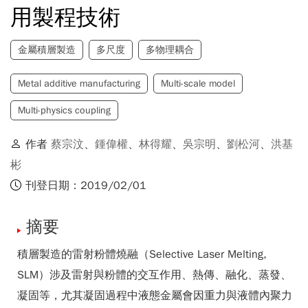
用製程技術
金屬積層製造
多尺度
多物理耦合
Metal additive manufacturing
Multi-scale model
Multi-physics coupling
作者
蔡宗汶
、
鍾偉權
、
林得耀
、
吳宗明
、
劉松河
、
洪基
彬
刊登日期：2019/02/01
摘要
積層製造的雷射粉體燒融（Selective Laser Melting,
SLM）涉及雷射與粉體的交互作用、熱傳、融化、蒸發、
凝固等，尤其凝固過程中液態金屬會因重力與液體內聚力