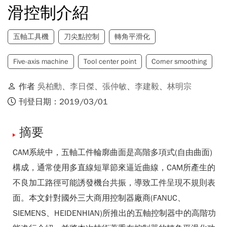
滑控制介紹
五軸工具機
刀尖點控制
轉角平滑化
Five-axis machine
Tool center point
Corner smoothing
作者
吳柏勳
、
李日傑
、
張仲敏
、
李建毅
、
林明宗
刊登日期：2019/03/01
摘要
CAM系統中，五軸工件輪廓曲面是高階多項式(自由曲面)
構成，通常使用多直線短單節來逼近曲線，CAM所產生的
不良加工路徑可能誘發機台共振，導致工件呈現不規則表
面。本文針對國外三大商用控制器廠商(FANUC、
SIEMENS、HEIDENHIAN)所推出的五軸控制器中的高階功