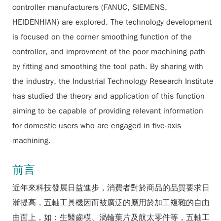
controller manufacturers (FANUC, SIEMENS,
HEIDENHIAN) are explored. The technology development
is focused on the corner smoothing function of the
controller, and improvment of the poor machining path
by fitting and smoothing the tool path. By sharing with
the industry, the Industrial Technology Research Institute
has studied the theory and application of this function
aiming to be capable of providing relevant information
for domestic users who are engaged in five-axis
machining.
前言
近年來科技發展日益進步，消費者對於商品的品質要求日
漸提高，五軸工具機因而被廣泛的應用於加工複雜的自由
曲面上，如：生醫齒模、渦輪葉片及航太零件等，五軸工