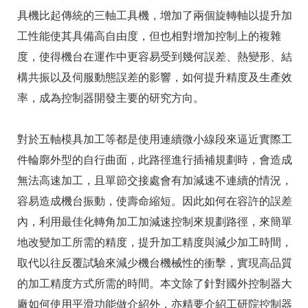
具機比起傳統的三軸工具機，增加了兩個旋轉軸以提升加
工性能使其具備高自由度，但也相對增加控制上的複雜
度，使得機台在運作中更容易受到幾何誤差、熱變形、結
構共振以及伺服動態誤差的影響，如何提升精度及生產效
率，成為控制器開發主要的研究方向。
對於五軸模具加工等都是使用連續微小線段來逼近實際工
件輪廓外型的自行曲面，此路徑進行插補規劃時，會造成
無法高速加工，且單節交接處會有加減速不連續的情況，
容易造成機台振動，使壽命縮短。因此如何在容許的誤差
內，利用最佳化轉角加工加減速控制來規劃路徑，來簡單
地改變加工所需的精度，提升加工精度與減少加工時間，
取代以往反覆試驗來減少機台機械性的衝擊，實現高品質
的加工精度方式所需的時間。本文除了針對國外控制器大
廠如何使用平滑功能做介紹外，亦精要介紹工研院控制器