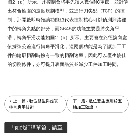
圖2（a）所示。此控制會將事先讀入數個NC單節，並計算
出符合輪廓的速度規劃模型，並進行刀尖點（TCP）的控
制，那開啟即時預讀功能也代表控制核心可以偵測到路徑
中的轉角尖點的部分，而G645的功能主要是將尖角平
滑，轉角平滑功能如圖2（b）所示。主要會在路徑換向處
依據弦公差進行轉角平滑化，這兩個功能是為了讓加工工
件的輪廓切削時擁有一致的切削速率，因此可以產生較佳
的切削條件，亦可提升表面品質並減少工件加工時間。
上一篇
-
數位雙生與虛實
下一篇
-
數位雙生應用於五
整合應用技術
軸加工驗證
「如欲訂購單篇，請至