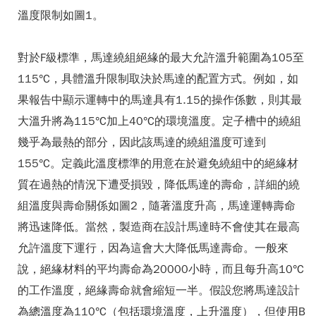
溫度限制如圖1。
對於F級標準，馬達繞組絕緣的最大允許溫升範圍為105至
115°C，具體溫升限制取決於馬達的配置方式。例如，如
果報告中顯示運轉中的馬達具有1.15的操作係數，則其最
大溫升將為115°C加上40°C的環境溫度。定子槽中的繞組
幾乎為最熱的部分，因此該馬達的繞組溫度可達到
155°C。定義此溫度標準的用意在於避免繞組中的絕緣材
質在過熱的情況下遭受損毀，降低馬達的壽命，詳細的繞
組溫度與壽命關係如圖2，隨著溫度升高，馬達運轉壽命
將迅速降低。當然，製造商在設計馬達時不會使其在最高
允許溫度下運行，因為這會大大降低馬達壽命。一般來
說，絕緣材料的平均壽命為20000小時，而且每升高10°C
的工作溫度，絕緣壽命就會縮短一半。假設您將馬達設計
為總溫度為110°C（包括環境溫度，上升溫度），但使用B