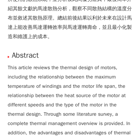
紹其餘文獻的馬達散熱分析，觀察不同散熱結構的溫度分
布並敘述其散熱原理。總結前後結果以利於未來在設計馬
達上能改善馬達運轉效率與馬達運轉壽命，並且最小化製
造和維護上的成本。
Abstract
This article reviews the thermal design of motors,
including the relationship between the maximum
temperature of windings and the motor life span, the
relationship between the heat source of the motor at
different speeds and the type of the motor in the
thermal design. Through some literature survey, a
complete thermal management overview is provided. In
addition, the advantages and disadvantages of thermal