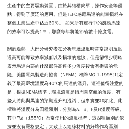
生產中的主要驅動裝置，由於其結構簡單，操作安全等優
點，得到了廣泛的應用。但是TEFC感應馬達的能量損耗在
整個工業生產中佔近60％。 如果所有運行中的感應馬達
的效率可以提高1％，那麼每年將能節省數十億度電。
關於過熱，大部分研究者在分析馬達溫度時常常說明溫度
過高可能導致效率減低以及損壞的危險，但是卻很少明確
表示馬達內部的什麼部件高達多少溫度後會有損壞的危
險。美國電氣製造商協會（NEMA）標準MG 1-1998[1]定
義了最高環境溫度為40°C的馬達的溫升。這裡值得注意的
是，根據NEMA標準，環境溫度是指周圍空氣的溫度。有
些人將此與馬達的預期溫升相混淆，但事實並非如此。此
標準將溫度分為四種類別，分別為A、B、F及H溫度等級。
其中F級（155°C）為常使用的溫度標準，這四種類別的依
據並沒有嚴格規定，大致上以絕緣材料的好壞作為區別，