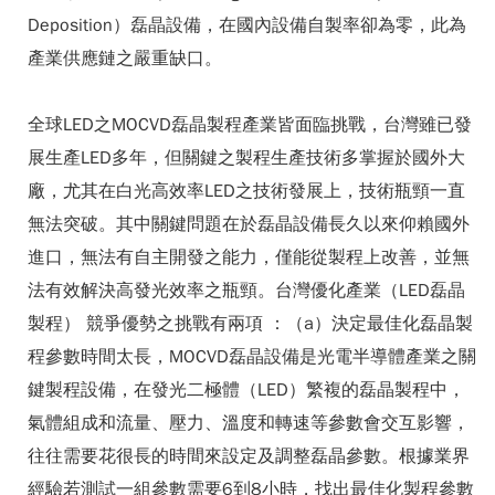
Deposition）磊晶設備，在國內設備自製率卻為零，此為
產業供應鏈之嚴重缺口。
全球LED之MOCVD磊晶製程產業皆面臨挑戰，台灣雖已發
展生產LED多年，但關鍵之製程生產技術多掌握於國外大
廠，尤其在白光高效率LED之技術發展上，技術瓶頸一直
無法突破。其中關鍵問題在於磊晶設備長久以來仰賴國外
進口，無法有自主開發之能力，僅能從製程上改善，並無
法有效解決高發光效率之瓶頸。台灣優化產業（LED磊晶
製程） 競爭優勢之挑戰有兩項 ：（a）決定最佳化磊晶製
程參數時間太長，MOCVD磊晶設備是光電半導體產業之關
鍵製程設備，在發光二極體（LED）繁複的磊晶製程中，
氣體組成和流量、壓力、溫度和轉速等參數會交互影響，
往往需要花很長的時間來設定及調整磊晶參數。根據業界
經驗若測試一組參數需要6到8小時，找出最佳化製程參數