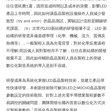
往往需耗費1週，因而造成時間以及成本的浪費，影響LED
產品上市時間，因此如何讓磊晶製程設備操作人員減少發
散型（try and error）的磊晶測試，實驗設計流程是關鍵研
究課題。（b）次世代LED新結構的研發能量不足，LED 新
結構的研發需具備基礎學理（化學、機械、流力、質傳及
熱傳等），一般製程人員為光電背景，對於化學反應過程
不理解;而設備人員對製程亦不了解，往往在新結構的開發
能量不足，因此如何輔助磊晶製程人員在製程上的突破，
數位化製造系統的導入是刻不容緩。
研發成果為系統化掌握LED磊晶製程技術，並建立產品彈
性快速研發，本創新技術除可解決LED之MOCVD磊晶製程
參數設定的技術瓶頸。針對上述光電半導體業製程參數不
易調控的關鍵問題，團隊開發出國內首套以數位化方式決
定製程參數的「可視化磊晶製程優化系統