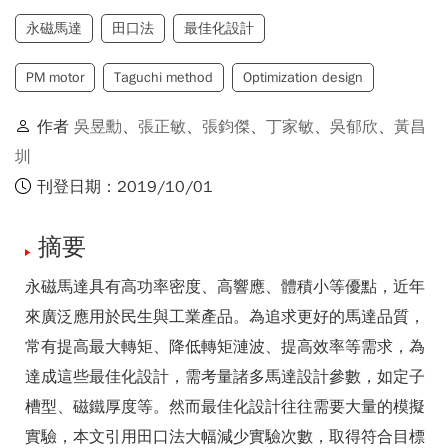
永磁馬達
田口法
最佳化設計
PM motor
Taguchi method
Optimization design
作者
吳昱勳
、
張正敏
、
張鈞傑
、
丁家敏
、
吳郁欣
、
黃昌
圳
刊登日期：2019/10/01
摘要
永磁馬達具有高功率密度、高響應、體積小等優點，近年
來廣泛應用於民生與工業產品。為追求更好的馬達品質，
常有提高最大轉矩、降低轉矩漣波、提高效率等需求，為
達成這些最佳化設計，需考量諸多馬達設計參數，如定子
槽型、磁鐵厚度等。然而最佳化設計往往需要大量的模擬
實驗，本文引用田口法大幅減少實驗次數，取得符合目標