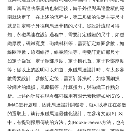
圍，當馬達功率規格也制定後，轉子外徑與馬達疊積的範
圍就決定了，在上述的流程中，第二步驟的決定主要尺寸
就是訂定轉子外徑與馬達疊積的尺寸。從設計流程可得
知，永磁馬達在設計過程中，需要訂定磁鐵的尺寸，如磁
鐵厚度，磁鐵寬度，磁鐵材料等，需要訂定線圈參數，如
線圈匝數，線圈線徑，線圈繞法等，需要訂定細部尺寸，
如定子齒寬，定子軛部厚度，定子槽孔寬，定子靴部厚度
等；從以上的說明可以知道，永磁馬達設計時，有太多參
數需要設計，參數訂定後，需要計算損耗，如線圈銅損，
矽鋼片的鐵損，風摩損等，計算扭力，與磁鐵工作點分
析。上述的計算在現今都可採用有限元素軟體如ANSYS，
JMAG進行處理，因此馬達設計開發者，就可以專注在參數
的選取上，執行永磁馬達最佳化設計，在參考文獻[6]-[8]
中，有提到採用傳統的方法，如Hooke-Jeeves方法，也有