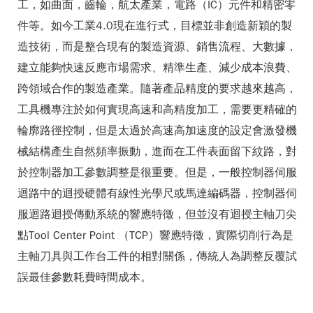
工，如曲面，齒輪，航太產業，電路（IC）元件和精密零
件等。如今工業4.0現在進行式，目標並非創造新穎的製
造技術，而是整合現有的製造資源、銷售流程、大數據，
建立能夠快速反應市場需求、精準生產、減少成本浪費、
跨領域合作的製造產業。隨著產品精度的要求越來越高，
工具機專注於如何實現高速和高精度加工，需要更精確的
輪廓路徑控制，但是太過於高速高加速度的設定會激發機
械結構產生自然頻率振動，進而在工件表面留下紋路，對
於控制器加工參數調整是很重要。但是，一般控制器伺服
迴路中的迴授硬體有線性光學尺或馬達編碼器，控制器伺
服迴路迴授傳動系統的響應特徵，但並沒有迴授主軸刀尖
點Tool Center Point （TCP）響應特徵，實際切削行為是
主軸刀具與工作台工件的相對關係，傳統人為調整反覆試
誤最佳參數耗費時間成本。