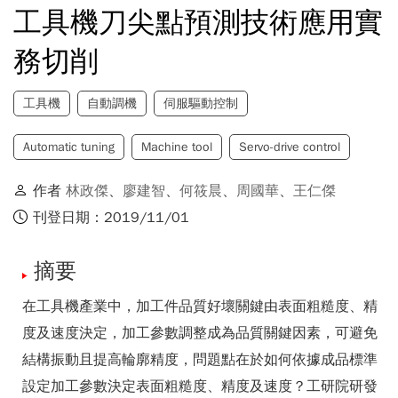
工具機刀尖點預測技術應用實
務切削
工具機
自動調機
伺服驅動控制
Automatic tuning
Machine tool
Servo-drive control
作者
林政傑
、
廖建智
、
何筱晨
、
周國華
、
王仁傑
刊登日期：2019/11/01
摘要
在工具機產業中，加工件品質好壞關鍵由表面粗糙度、精
度及速度決定，加工參數調整成為品質關鍵因素，可避免
結構振動且提高輪廓精度，問題點在於如何依據成品標準
設定加工參數決定表面粗糙度、精度及速度？工研院研發