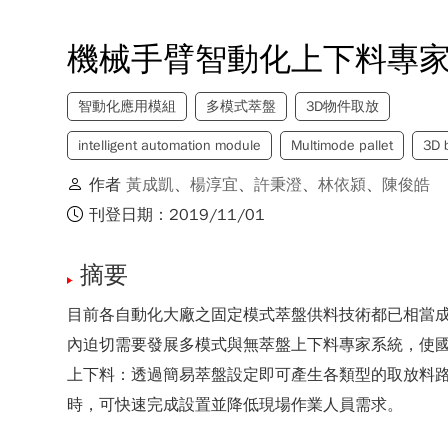
機械手臂智動化上下料專
智動化應用模組
多模式萃盤
3D物件取放
intelligent automation module
Multimode pallet
3D 
作者
黃成凱
、
楊淳宜
、
許秉澄
、
林依潁
、
陳俊皓
刊登日期：2019/11/01
摘要
目前各自動化大廠之固定模式萃盤供料技術都已相當成
內迫切需要發展多模式與無萃盤上下料專家系統，使國
上下料：透過簡易萃盤設定即可產生各類型的取放料路
時，可快速完成設置並降低現場作業人員需求。