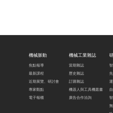
機械脈動
機械工業雜誌
焦點報導
當期雜誌
智
最新課程
歷史雜誌
先
近期展覽、研討會
訂購雜誌
運
專家觀點
機器人與工具機叢書
自
電子報櫃
廣告合作洽詢
智
無