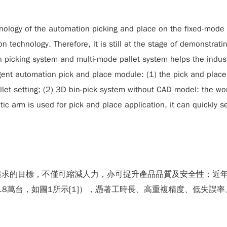
hnology of the automation picking and place on the fixed-mode
ion technology. Therefore, it is still at the stage of demonstrat
n picking system and multi-mode pallet system helps the indust
gent automation pick and place module: (1) the pick and place 
let setting; (2) 3D bin-pick system without CAD model: the wo
ic arm is used for pick and place application, it can quickly 
追求的目標，不僅可縮減人力，亦可提升產品品質及安全性；近
21.8萬台，如圖1所示[1]），憑著工時長、高重複精度、低