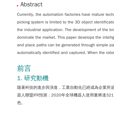
Abstract
Currently, the automation factories have mature tec
picking system is limited to the 3D object identificat
the industrial application. The development of the bi
dominate the market. This paper develops the intelli
and place paths can be generated through simple pal
automatically identified and captured. When the robot
前言
1. 研究動機
隨著科技的進步與演進，工業自動化已經成為企業所
器人聯盟IFR預測：2020年全球機器人使用量將達3
色。