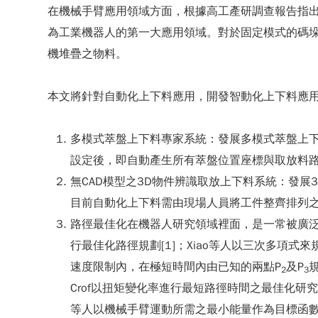
在機械手臂應用領域方面，根據高工產研調查報告指出
為工業機器人的第一大應用領域。對於固定模式的碼
機堆疊之物料。
本文將針對自動化上下料應用，開發智動化上下料應
多模式萃盤上下料專家系統：發展多模式萃盤上
設定後，即自動產生所有萃盤位置座標與取放料
無CAD模型之3D物件辨識取放上下料系統：發
目前自動化上下料需由現場人員將工件整齊排列之
路徑最佳化在機器人研究領域裡面，是一常被廣泛
行最佳化路徑規劃[1]；Xiao等人以三次多項式
速度限制內，在極短時間內由已知的兩點P
及P
2
3
Crof以扭矩變化率進行最短路徑時間之最佳化研究[5]；G
等人以機械手臂運動所需之最小能量作為目標函數進