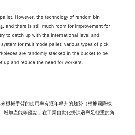
 pallet. However, the technology of random bin
ing, and there is still much room for improvement for
ry to catch up with the international level and
system for multimode pallet: various types of pick
rkpieces are randomly stacked in the bucket to be
set up and reduce the need for workers.
年來機械手臂的使用率有逐年攀升的趨勢（根據國際機
失誤率、增加產能等優點，在工業自動化扮演著舉足輕重的角