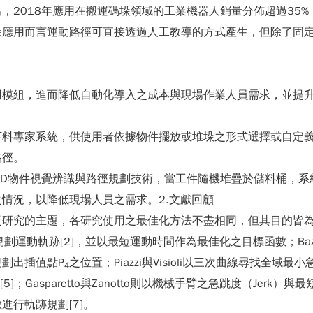
，2018年應用在搬運碼垛領域的工業機器人銷量分佈超過35%
垛應用而言運動路徑可直接透過人工教導的方式產生，但除了固
用模組，進而降低自動化導入之成本與現場作業人員需求，並提
下料專家系統，供使用者依據物件擺放或堆垛之形式選擇或自定
路徑。
展3D物件視覺辨識與路徑規劃技術，當工件隨機堆疊於儲料桶，
情況，以降低現場人員之需求。2.文獻回顧
研究的主題，各研究使用之最佳化方法不盡相同，但其目的皆為機
來規劃運動軌跡[2]，並以最短運動時間作為最佳化之目標函數；Ba
規劃出插值點P
之位置；Piazzi與Visioli以三次曲線尋找全域最小急跳
4
asparetto與Zanotto則以機械手臂之急跳度（Jerk）與最短運
行軌跡規劃[7]。