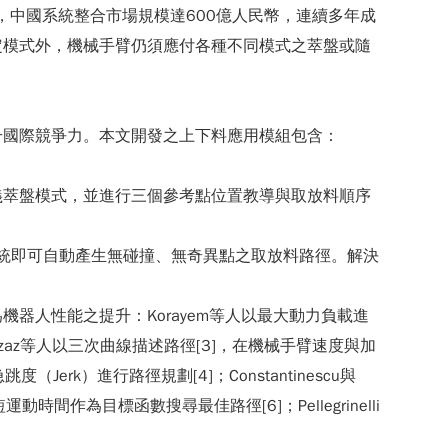
，中國系統整合市場規模達600億人民幣，連續多年成
定模式外，機械手臂仍須應付各種不同模式之萃盤或隨
升國際競爭力。本文開發之上下料應用模組包含：
義萃盤模式，並進行三個參考點位置教導與取放料順序
系統即可自動產生無碰撞、無奇異點之取放料路徑。解決
器人性能之提升：Korayem等人以最大動力負載進
zaz等人以三次曲線描述路徑[3]，在機械手臂速度與加
度（Jerk）進行路徑規劃[4]；Constantinescu與
動時間作為目標函數搜尋最佳路徑[6]；Pellegrinelli