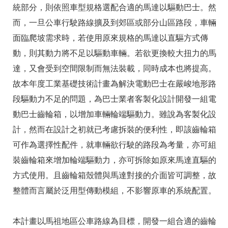
統部分，則依照車型規格選配合適的馬達以驅動巴士。然
而，一旦公車行駛路線擴及到郊區或部分山區路段，車輛
面臨爬坡需求時，若使用原來規格的馬達以直驅方式傳
動，則其動力將不足以驅動車輛。若欲更換較大扭力的馬
達，又會受到空間限制而無法裝載，同時成本也將提高。
故本年度工業基礎技術計畫為解決電動巴士在嚴峻地形路
段驅動力不足的問題，為巴士業者客製化設計開發一組電
動巴士齒輪箱，以增加車輛輪端驅動力。雖說為客製化設
計，然而在設計之初就已考慮拆裝的便利性，即該齒輪箱
可作為選擇性配件，就車輛欲行駛的路段為考量，亦可組
裝齒輪箱來增加輪端驅動力，亦可拆除如原來馬達直驅的
方式使用。且齒輪箱殼體與馬達對接的介面皆可調整，故
整體而言屬於泛用型傳動模組，不影響原車的系統配置。
本計畫以馬祖地區公車路線為目標，開發一組合適的齒輪