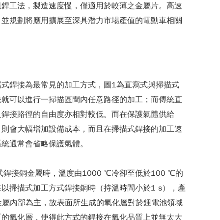
阻銲工法，製造速度慢，僅適用於較薄之金屬片。高速
，並規劃將應用擴展至深具潛力市場產值的電動車相關
式銲接為最常見的加工方式，圖1為直寫式與掃描式
統就可以進行一掃描區間內任意路徑的加工；而傳統直
及銲接路徑的自由度亦相對較低。而在保護氣體供給
，則會大幅增加設備成本，而且在掃描式銲接的加工速
系統通常會省略保護氣體。
接銅金屬時，溫度由1000 ℃冷卻至低於100 ℃的
薄膜，故在以掃描式加工方式銲接銅時（持溫時間小於1 s），產
電流流通以金屬內部為主，故表面所生成的氧化層對於鋰電池領域
質的氧化層，使得此方式的銲接在氧化品質上並無太大