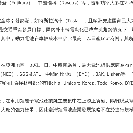
日本藤倉（Fujikura）、中國瑞科（Raycus）等，雷射功率大多在2 k
球引發熱潮，如特斯拉汽車（Tesla），且歐洲先進國家已大力
已是交通重點發展目標，國內外車輛電動化已成主流趨勢情況下
其中，動力電池在車輛成本中佔比最高，以日產Leaf為例，其
洲地區，以韓、日、中廠商為首，最大電池組供應商為Panason
AESC（NEC）, SGS及ATL，中國的比亞迪（BYD）, BAK, Li
在上游的正負極材料部分有Nichia, Umicore Korea, Toda Kogyo, BY
產，在車用鋰離子電池產業鏈主要集中在上游正負極、隔離膜及
外大廠的強力競爭，因此臺灣鋰電池產業發展策略不在於進行規