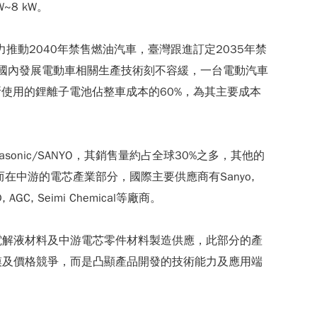
W~8 kW。
推動2040年禁售燃油汽車，臺灣跟進訂定2035年禁
，國內發展電動車相關生產技術刻不容緩，一台電動汽車
所使用的鋰離子電池佔整車成本的60%，為其主要成本
ic/SANYO，其銷售量約占全球30%之多，其他的
shen等，而在中游的電芯產業部分，國際主要供應商有Sanyo,
D, AGC, Seimi Chemical等廠商。
電解液材料及中游電芯零件材料製造供應，此部分的產
模及價格競爭，而是凸顯產品開發的技術能力及應用端