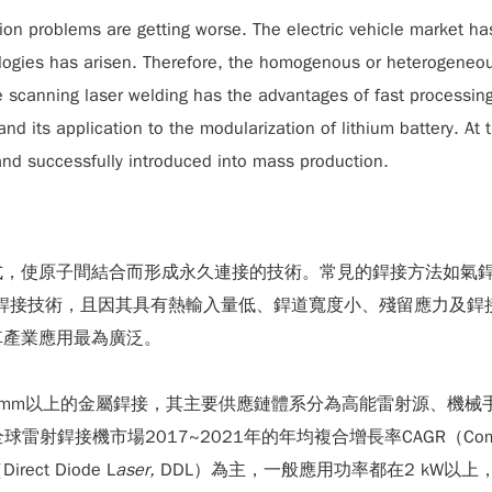
ution problems are getting worse. The electric vehicle market 
nologies has arisen. Therefore, the homogenous or heterogene
canning laser welding has the advantages of fast processing 
nd its application to the modularization of lithium battery. At
d successfully introduced into mass production.
原子間結合而形成永久連接的技術。常見的銲接方法如氣銲、電阻銲
觸式銲接技術，且因其具有熱輸入量低、銲道寬度小、殘留應力及
車產業應用最為廣泛。
mm以上的金屬銲接，其主要供應鏈體系分為高能雷射源、機械
全球雷射銲接機市場2017~2021年的年均複合增長率CAGR（Compoun
t Diode L
aser,
DDL）為主，一般應用功率都在2 kW以上