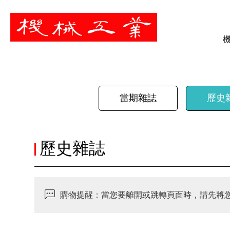
暫停
當期雜誌
歷史
歷史雜誌
購物提醒：當您要離開或跳轉頁面時，請先將