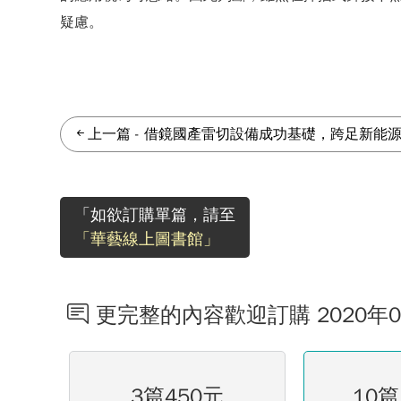
疑慮。
上一篇
-
借鏡國產雷切設備成功基礎，跨足新能源
「如欲訂購單篇，請至
「華藝線上圖書館」
更完整的內容歡迎訂購 2020年
3篇450元
10篇