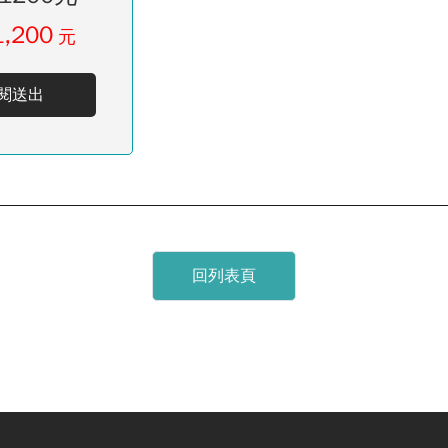
1,200
元
閱送出
回列表頁