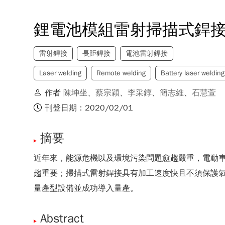
鋰電池模組雷射掃描式銲
雷射銲接
長距銲接
電池雷射銲接
Laser welding
Remote welding
Battery laser welding
作者
陳坤坐
、
蔡宗穎
、
李采錞
、
簡志維
、
石慧萱
刊登日期：2020/02/01
摘要
近年來，能源危機以及環境污染問題愈趨嚴重，電動
趨重要；掃描式雷射銲接具有加工速度快且不須保護
量產型設備並成功導入量產。
Abstract