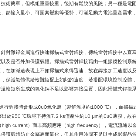
，技術簡單，但模組重量較重，後期有鬆脫的風險；另一種是電
快、熱輸入量小、可圖案變動等優勢，可滿足動力電池量產需求
，針對難銲金屬進行快速掃描式雷射銲接，傳統雷射銲接中以直寫
度以及是否外加保護氣體。掃描式雷射銲接藉由一組振鏡控制系
工，在加減速表現上不如掃描式來得迅速，故在銲接加工速度以
），保護氣體供給較難搭配上如此的速度，若搭配環境控制腔體
持溫較短所生成的氧化銅不足以影響銲接品質，因此掃描式銲接
銲接時會形成CuO氧化層（裂解溫度約1000 ℃），而掃描式銲
中可觀察出於950 ℃環境下持溫7.2 ks僅產生約10 μm的CuO
gh current）而非高頻應用（high frequency），
無保護氣體防止金屬表面氧化，但其作用時間不足以生成影響品