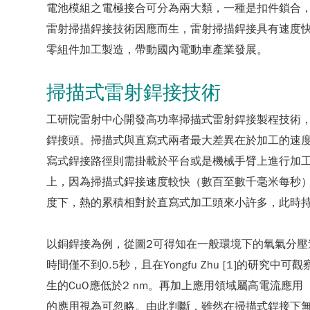
電池模組之電極接合可分為兩大類，一種是扣件鎖合
雷射掃描銲接技術因應而生，雷射掃描銲接具有速度
零組件加工製造，帶動國內電動車產業發展。
掃描式雷射銲接技術
工研院雷射中心開發高功率掃描式雷射銲接製程技術
銲接頭。掃描式與直寫式兩者最大差異在於加工的速
寫式銲接路徑則需掛載於平台或是機械手臂上進行加
上，因為掃描式銲接速度較快（數百至數千毫米每秒
度下，熱的累積相對於直寫式加工頭來小許多，此時
以銅銲接為例，從圖2可得知在一般環境下的氧氣分壓進行
時間僅不到0.5秒，且在Yongfu Zhu [1]的研究
生的CuO應低於2 nm。再加上應用領域屬高電流應用（hi
的應用視為可忽略。由此判斷，雖然在掃描式銲接下