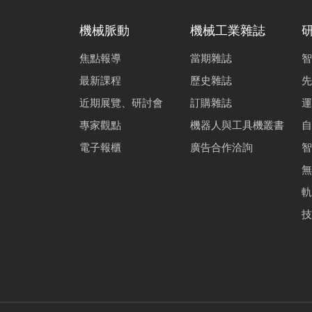
機械脈動
機械工業雜誌
焦點報導
當期雜誌
智
最新課程
歷史雜誌
先
近期展覽、研討會
訂購雜誌
運
專家觀點
機器人與工具機叢書
自
電子報櫃
廣告合作洽詢
智
無
軌
技