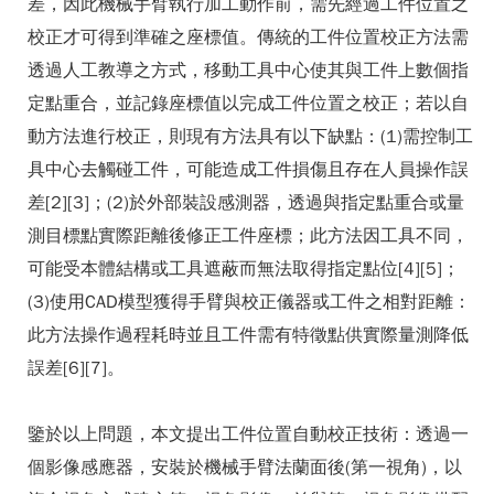
差，因此機械手臂執行加工動作前，需先經過工件位置之
校正才可得到準確之座標值。傳統的工件位置校正方法需
透過人工教導之方式，移動工具中心使其與工件上數個指
定點重合，並記錄座標值以完成工件位置之校正；若以自
動方法進行校正，則現有方法具有以下缺點：(1)需控制工
具中心去觸碰工件，可能造成工件損傷且存在人員操作誤
差[2][3]；(2)於外部裝設感測器，透過與指定點重合或量
測目標點實際距離後修正工件座標；此方法因工具不同，
可能受本體結構或工具遮蔽而無法取得指定點位[4][5]；
(3)使用CAD模型獲得手臂與校正儀器或工件之相對距離：
此方法操作過程耗時並且工件需有特徵點供實際量測降低
誤差[6][7]。
鑒於以上問題，本文提出工件位置自動校正技術：透過一
個影像感應器，安裝於機械手臂法蘭面後(第一視角)，以