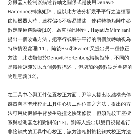
分機器人控制器描述各軸之關係式是使用Denavit-
Hartenberg轉換矩陣，但以此方法分析幾乎平行之連續關
節軸機器人時，連桿偏移不容易描述，使得轉換矩陣中參
數定義遭遇障礙[10]。為克服此困難，Hayati及Mirmirani
提出一個改進方法，把平行或幾乎平行的兩個旋轉軸視為
特殊情況處理[11]。隨後Hsu和Everett又提出另一種修正
方法，此法類似於Denavit-Hertenberg轉換矩陣，不同的
是轉換矩陣改以五個參數描述 ，但增加的參數缺乏明確的
物理意義[12]。
在工具中心與工件位置校正方面，尹等人提出以結構光傳
感器與基準球校正工具中心與工件位置之方法，提出的方
法可用於機械手臂發生碰撞之快速修復，但須先校正座標
系與感測器之相對關係[13]。劉等人提出以雙目視覺進行
非接觸式的工具中心校正，該方法相對於接觸式校正方法