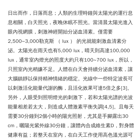
日出而作，日落而息；人類的生理時鐘與太陽光的運行息
息相關，白天照光，夜晚休眠不照光。當清晨太陽光進入
眼內視網膜，刺激神經開始分泌血清素。僅需要
2,500~3,000勒克斯 （ lux ） 的光就能刺激血清素分
泌。太陽光在雨天也有5,000 lux，晴天則高達100,000
lux，通常室內燈光的照度大約只有100~700 lux，所以，
只照室內光稍嫌不足。人體在白天會持續分泌血清素，讓
大腦鎮靜以保持精神情緒的穩定。光線中一些特定波長可
以刺激活化能量代謝的酶，且活化效果可達5倍之多[3]。
另外，人眼受到照明燈光的刺激下，若和太陽光譜的光波
能量相差若太大，則造成人體激素平衡失調[4,5]。且每天
需要30分鐘到2個小時的陽光照射，尤其是手腳露出30
cm，曬陽光紫外線30分鐘，讓體內合成維生素D，對身體
健康有益；若整天在室內，在白天工作使用高色溫光源可