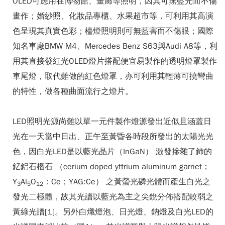
OLED可應用在博物館、畫廊等照明，因其可無藍光而不傷
畫作；婚紗照、化妝品專櫃、水果超市等，可利用其高演
色呈現其真實色彩；檯燈照明則可無藍害而不傷眼；國際
知名車廠BMW M4、Mercedes Benz S63與Audi A8等，利
用其直接發紅光OLED燈片搭配便宜易製作的透明燈罩製作
車尾燈，取代難做的紅色燈罩，亦可利用其輕薄可撓彎曲
的特性，做各種曲面流行之燈片。
LED照明光源尚難以單一元件製作燈源發出近似且涵蓋日
光在一天當中日出、正午至黃昏各時段所發出的太陽光光
色，因白光LED是以藍光晶片（InGaN） 激發摻雜了鈰的
釔鋁石榴石 （cerium doped yttrium aluminum garnet；
Y
Al
O
：Ce；YAG:Ce） 之黃螢光磷光體而產生白光之
3
5
12
發光二極體，故其光譜以藍光為主之尖銳分佈搭配較弱之
黃綠光譜[1]。另外白熾燈泡、日光燈、鈉燈及白光LED的