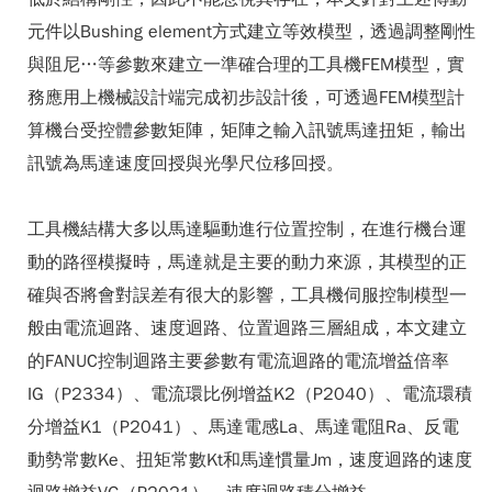
元件以Bushing element方式建立等效模型，透過調整剛性
與阻尼…等參數來建立一準確合理的工具機FEM模型，實
務應用上機械設計端完成初步設計後，可透過FEM模型計
算機台受控體參數矩陣，矩陣之輸入訊號馬達扭矩，輸出
訊號為馬達速度回授與光學尺位移回授。
工具機結構大多以馬達驅動進行位置控制，在進行機台運
動的路徑模擬時，馬達就是主要的動力來源，其模型的正
確與否將會對誤差有很大的影響，工具機伺服控制模型一
般由電流迴路、速度迴路、位置迴路三層組成，本文建立
的FANUC控制迴路主要參數有電流迴路的電流增益倍率
IG（P2334）、電流環比例增益K2（P2040）、電流環積
分增益K1（P2041）、馬達電感La、馬達電阻Ra、反電
動勢常數Ke、扭矩常數Kt和馬達慣量Jm，速度迴路的速度