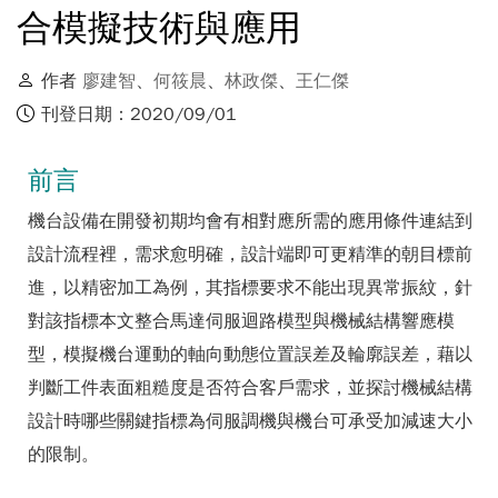
合模擬技術與應用
作者
廖建智
、
何筱晨
、
林政傑
、
王仁傑
刊登日期：2020/09/01
前言
機台設備在開發初期均會有相對應所需的應用條件連結到
設計流程裡，需求愈明確，設計端即可更精準的朝目標前
進，以精密加工為例，其指標要求不能出現異常振紋，針
對該指標本文整合馬達伺服迴路模型與機械結構響應模
型，模擬機台運動的軸向動態位置誤差及輪廓誤差，藉以
判斷工件表面粗糙度是否符合客戶需求，並探討機械結構
設計時哪些關鍵指標為伺服調機與機台可承受加減速大小
的限制。