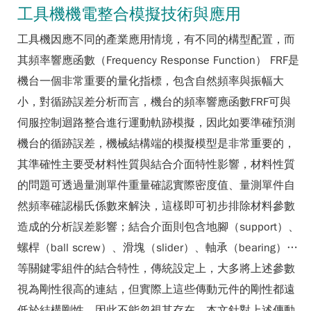
工具機機電整合模擬技術與應用
工具機因應不同的產業應用情境，有不同的構型配置，而
其頻率響應函數（Frequency Response Function） FRF是
機台一個非常重要的量化指標，包含自然頻率與振幅大
小，對循跡誤差分析而言，機台的頻率響應函數FRF可與
伺服控制迴路整合進行運動軌跡模擬，因此如要準確預測
機台的循跡誤差，機械結構端的模擬模型是非常重要的，
其準確性主要受材料性質與結合介面特性影響，材料性質
的問題可透過量測單件重量確認實際密度值、量測單件自
然頻率確認楊氏係數來解決，這樣即可初步排除材料參數
造成的分析誤差影響；結合介面則包含地腳（support）、
螺桿（ball screw）、滑塊（slider）、軸承（bearing）…
等關鍵零組件的結合特性，傳統設定上，大多將上述參數
視為剛性很高的連結，但實際上這些傳動元件的剛性都遠
低於結構剛性，因此不能忽視其存在，本文針對上述傳動