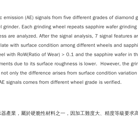
ic emission (AE) signals from five different grades of diamond 
el grinder. Each grinding wheel repeats sapphire wafer grindin
ss are analyzed. After the signal analysis, 7 signal features a
elate with surface condition among different wheels and sapphi
eel with RoW(Ratio of Wear) > 0.1 and the sapphire wafer in the
ments due to its surface roughness is lower. However, the gri
not only the difference arises from surface condition variation
 AE signals comes from different wheel grade is verified.
板顯示器產業，屬於硬脆性材料之一，因加工難度大、精度等級要