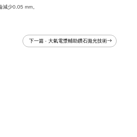
減少0.05 mm。
下一篇
-
大氣電漿輔助鑽石拋光技術