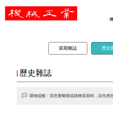
暫停
當期雜誌
歷史
歷史雜誌
購物提醒：當您要離開或跳轉頁面時，請先將