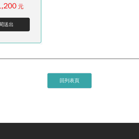
1,200
元
閱送出
回列表頁