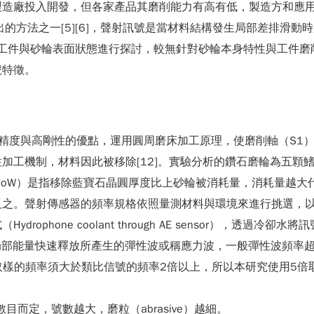
製造廠投入開發，但各家產品其磨削能力有高有低，製造方和應
出的方法之一[5][6]，聲射訊號是當材料結構發生局部差排滑
對金屬工件與砂輪表面狀態進行探討，較無針對砂輪本身特性與工件
號特徵。
精度與高剛性的優點，運用圓周磨床加工原理，使磨削軸（S1）
加工機制，材料因此被移除[12]。實驗分析的鑽石磨輪為五顆
f Wear, RoW）是指移除藍寶石晶圓厚度比上砂輪被消耗量，消
之。聲射傳感器的頻率規格依照量測材料與環境來進行挑選，以
phone coolant through AE sensor），透過冷卻
部能量快速釋放所產生的彈性波或稱應力波，一般彈性波頻率超過
中提到，取樣的頻率須大於類比信號的頻率2倍以上，所以本研究使用5
孔數目而定，號數越大，磨粒（abrasive）越細。