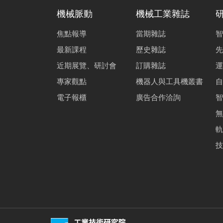
機械脈動
機械工業雜誌
焦點報導
當期雜誌
智
最新課程
歷史雜誌
先
近期展覽、研討會
訂購雜誌
運
專家觀點
機器人與工具機叢書
自
電子報櫃
廣告合作洽詢
智
無
軌
技