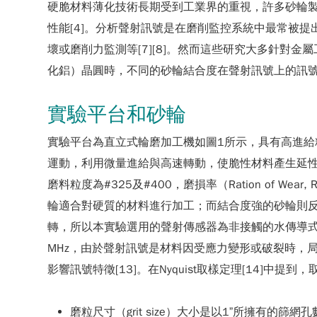
硬脆材料薄化技術長期受到工業界的重視，許多砂輪
性能[4]。分析聲射訊號是在磨削監控系統中最常被提
壞或磨削力監測等[7][8]。然而這些研究大多針
化鋁）晶圓時，不同的砂輪結合度在聲射訊號上的訊
實驗平台和砂輪
實驗平台為直立式輪磨加工機如圖1所示，具有高進給
運動，利用微量進給與高速轉動，使脆性材料產生延性
磨料粒度為#325及#400，磨損率（Ration o
輪適合對硬質的材料進行加工；而結合度強的砂輪則反
轉，所以本實驗選用的聲射傳感器為非接觸的水傳導式（Hydro
MHz，由於聲射訊號是材料因受應力變形或破裂時，局
影響訊號特徵[13]。在Nyquist取樣定理[14]
磨粒尺寸（grit size）大小是以1”所擁有的篩網