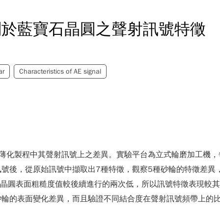
削於藍寶石晶圓之聲射訊號特徵
ar
Characteristics of AE signal
薄化製程中其聲射訊號上之差異。實驗平台為立式輪磨加工機，每顆
號後，從原始訊號中擷取出7種特徵，觀察5種砂輪的特徵差異
，因晶圓表面粗糙度值較後續進行的兩次低，所以訊號特徵表現較其他
砂輪的表面變化差異，而且驗證不同結合度在聲射訊號頻帶上的