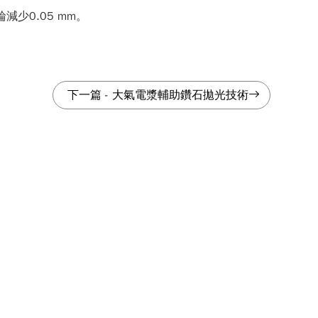
減少0.05 mm。
下一篇
-
大氣電漿輔助鑽石拋光技術