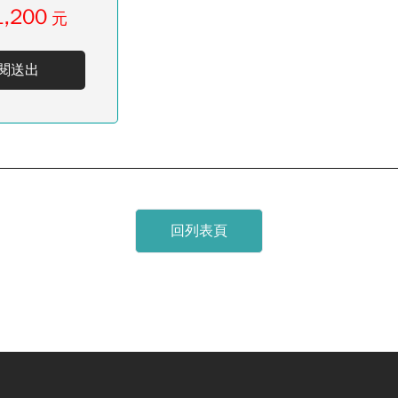
1,200
元
閱送出
回列表頁