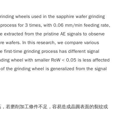
grinding wheels used in the sapphire wafer grinding
g process for 3 times, with 0.06 mm/min feeding rate,
re extracted from the pristine AE signals to observe
re wafers. In this research, we compare various
 first-time grinding process has different signal
nding wheel with smaller RoW < 0.05 is less affected
 of the grinding wheel is generalized from the signal
求高，若磨削加工條件不足，容易造成晶圓表面的裂紋或