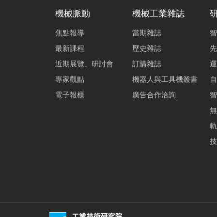
機械脈動
機械工業雜誌
焦點報導
當期雜誌
智
最新課程
歷史雜誌
先
近期展覽、研討會
訂購雜誌
運
專家觀點
機器人與工具機叢書
自
電子報櫃
廣告合作洽詢
智
無
軌
技