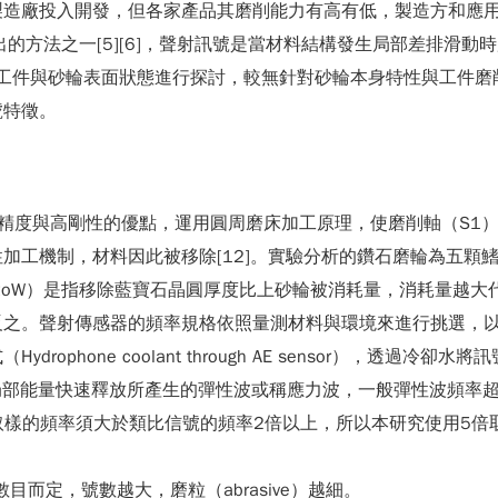
製造廠投入開發，但各家產品其磨削能力有高有低，製造方和應
出的方法之一[5][6]，聲射訊號是當材料結構發生局部差排滑
對金屬工件與砂輪表面狀態進行探討，較無針對砂輪本身特性與工件
號特徵。
精度與高剛性的優點，運用圓周磨床加工原理，使磨削軸（S1）
加工機制，材料因此被移除[12]。實驗分析的鑽石磨輪為五顆
f Wear, RoW）是指移除藍寶石晶圓厚度比上砂輪被消耗量，消
之。聲射傳感器的頻率規格依照量測材料與環境來進行挑選，以
phone coolant through AE sensor），透過冷卻
部能量快速釋放所產生的彈性波或稱應力波，一般彈性波頻率超過
中提到，取樣的頻率須大於類比信號的頻率2倍以上，所以本研究使用5
孔數目而定，號數越大，磨粒（abrasive）越細。