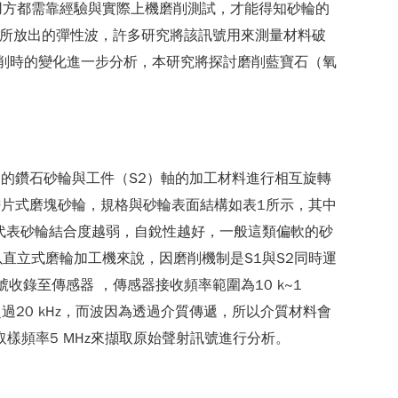
用方都需靠經驗與實際上機磨削測試，才能得知砂輪的
動時所放出的彈性波，許多研究將該訊號用來測量材料破
磨削時的變化進一步分析，本研究將探討磨削藍寶石（氧
的鑽石砂輪與工件（S2）軸的加工材料進行相互旋轉
鰭片式磨塊砂輪，規格與砂輪表面結構如表1所示，其中
耗量越大代表砂輪結合度越弱，自銳性越好，一般這類偏軟的砂
直立式磨輪加工機來說，因磨削機制是S1與S2同時運
水將訊號收錄至傳感器 ，傳感器接收頻率範圍為10 k~1
20 kHz，而波因為透過介質傳遞，所以介質材料會
倍取樣頻率5 MHz來擷取原始聲射訊號進行分析。