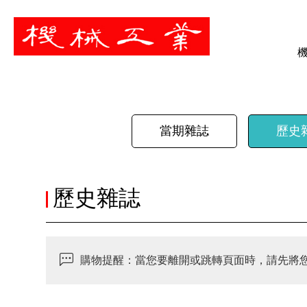
暫停
當期雜誌
歷史
歷史雜誌
購物提醒：當您要離開或跳轉頁面時，請先將