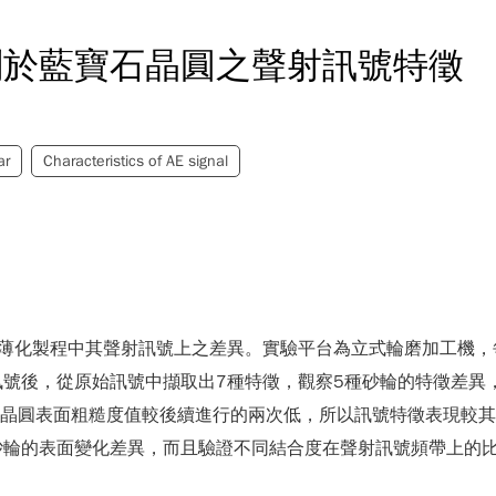
削於藍寶石晶圓之聲射訊號特徵
ar
Characteristics of AE signal
薄化製程中其聲射訊號上之差異。實驗平台為立式輪磨加工機，每顆
號後，從原始訊號中擷取出7種特徵，觀察5種砂輪的特徵差異
，因晶圓表面粗糙度值較後續進行的兩次低，所以訊號特徵表現較其他
砂輪的表面變化差異，而且驗證不同結合度在聲射訊號頻帶上的