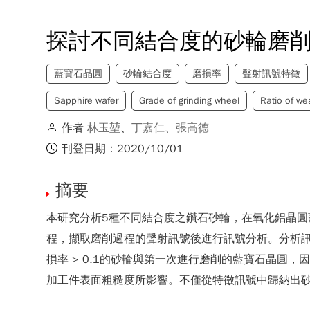
探討不同結合度的砂輪磨
藍寶石晶圓
砂輪結合度
磨損率
聲射訊號特徵
Sapphire wafer
Grade of grinding wheel
Ratio of we
作者
林玉堃
、
丁嘉仁
、
張高德
刊登日期：2020/10/01
摘要
本研究分析5種不同結合度之鑽石砂輪，在氧化鋁晶圓
程，擷取磨削過程的聲射訊號後進行訊號分析。分析訊
損率 > 0.1的砂輪與第一次進行磨削的藍寶石晶圓
加工件表面粗糙度所影響。不僅從特徵訊號中歸納出