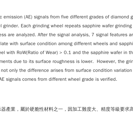
ic emission (AE) signals from five different grades of diamond 
el grinder. Each grinding wheel repeats sapphire wafer grindin
ss are analyzed. After the signal analysis, 7 signal features a
elate with surface condition among different wheels and sapphi
eel with RoW(Ratio of Wear) > 0.1 and the sapphire wafer in the
ments due to its surface roughness is lower. However, the gri
not only the difference arises from surface condition variation
 AE signals comes from different wheel grade is verified.
板顯示器產業，屬於硬脆性材料之一，因加工難度大、精度等級要