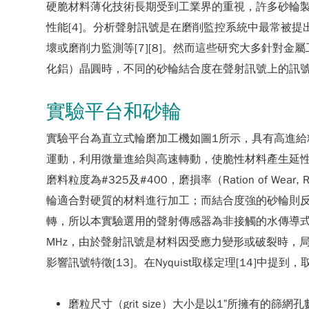
硬脆材料薄化技術長期受到工業界的重視，許多砂輪
性能[4]。分析聲射訊號是在磨削監控系統中最常被提
壞或磨削力監測等[7][8]。然而這些研究大多針
化鋁）晶圓時，不同的砂輪結合度在聲射訊號上的訊
實驗平台和砂輪
實驗平台為直立式輪磨加工機如圖1所示，具有高進給
運動，利用微量進給與高速轉動，使脆性材料產生延性
磨料粒度為#325及#400，磨損率（Ration o
輪適合對硬質的材料進行加工；而結合度強的砂輪則反
轉，所以本實驗選用的聲射傳感器為非接觸的水傳導式（Hydro
MHz，由於聲射訊號是材料因受應力變形或破裂時，局
影響訊號特徵[13]。在Nyquist取樣定理[14]
磨粒尺寸（grit size）大小是以1”所擁有的篩網