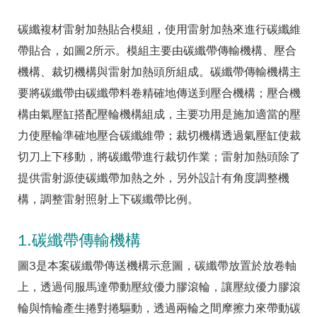
碳纖複材雷射加熱貼合模組，使用雷射加熱來進行碳纖維
帶貼合，如圖2所示。模組主要由碳纖帶傳輸機構、壓合
機構、裁切機構與雷射加熱頭所組成。碳纖帶傳輸機構主
要將碳纖帶由碳纖帶料卷精確地傳送到壓合機構；壓合機
構由氣壓缸搭配壓輪機構組成，主要功用是施加適當的壓
力使壓輪準確地壓合碳纖維帶；裁切機構透過氣壓缸使裁
切刀上下移動，將碳纖帶進行裁切作業；雷射加熱頭除了
提供雷射源使碳纖帶加熱之外，另外設計有角度調整機
構，調整雷射照射上下碳纖帶比例。
1.碳纖帶傳輸機構
圖3是本案碳纖帶傳送機構示意圖，碳纖帶放置於放卷軸
上，透過伺服馬達帶動壓紋優力膠滾輪，讓壓紋優力膠滾
輪與惰輪產生捲對捲驅動，透過兩輪之間摩擦力來帶動碳