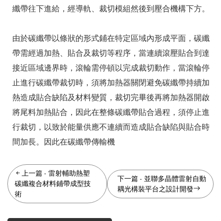
纖帶往下進給，經導軌、裁切模組然後到壓合機構下方。
由於碳纖帶以條狀的形式鋪在特定區域內形成平面，碳纖
帶需經過加熱、貼合及裁切等程序，當連續滾壓貼合到達
接近區域邊界時，滾輪需停頓以完成裁切動作，當滾輪停
止進行碳纖帶裁切時，須將加熱器關閉避免碳纖帶持續加
熱造成貼合缺陷及材料變質，裁切完畢後再將加熱器開啟
將尾料加熱貼合，因此在整條碳纖帶貼合過程，須停止進
行裁切，以致於能量供應不連續而造成貼合缺陷與貼合時
間加長。因此在碳纖帶傳輸機
上一篇
-
雷射輔助熱塑
下一篇
-
並聯多晶體雷射自動
碳纖複合材料鋪帶成型技
耦光構裝平台之設計開發
術