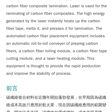
carbon fiber composite lamination. Laser is used for the
laminating of carbon fiber composites. The high energy
generated by the laser instantly heats up the carbon
fiber tape, melts it, and presses it for lamination. The
automated carbon fiber placement equipment includes
an automatic roll-to-roll conveyer of prepreg carbon
fibers, a carbon fiber rolling module, a carbon fiber tape
cutting module, and a laser heating module. This
equipment is thought to provide the rapid production
and improve the stability of process.
前言
碳纖維複合材料在近幾年開始蓬勃發展，在早期因為碳纖
維成本高故只應用於航太業，現在因碳纖維應用的範圍變