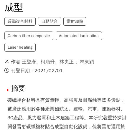
成型
碳纖複合材料
自動貼合
雷射加熱
Carbon fiber composite
Automated lamination
Laser heating
作者
王登彥
、
柯順升
、
林央正
、
林東穎
刊登日期：2021/02/01
摘要
碳纖複合材料具有質量輕、高強度及耐腐蝕等眾多優點，
被廣泛應用於各種產業如航太、運輸、汽車、運動器材、
3C產品、風力發電和土木建築工程等。本研究著重於探討
開發雷射碳纖複材貼合成型自動化設備，係將雷射運用於