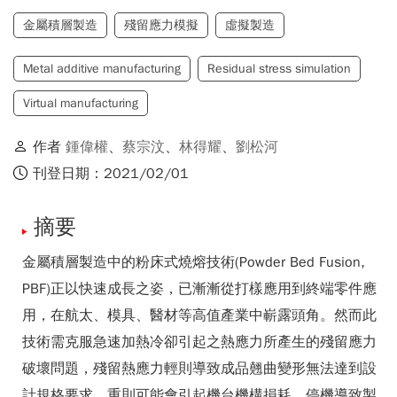
金屬積層製造
殘留應力模擬
虛擬製造
​​​​​​​Metal additive manufacturing
Residual stress simulation
Virtual manufacturing
作者
鍾偉權
、
蔡宗汶
、
林得耀
、
劉松河
刊登日期：2021/02/01
摘要
金屬積層製造中的粉床式燒熔技術(Powder Bed Fusion,
PBF)正以快速成長之姿，已漸漸從打樣應用到終端零件應
用，在航太、模具、醫材等高值產業中嶄露頭角。然而此
技術需克服急速加熱冷卻引起之熱應力所產生的殘留應力
破壞問題，殘留熱應力輕則導致成品翹曲變形無法達到設
計規格要求，重則可能會引起機台機構損耗、停機導致製