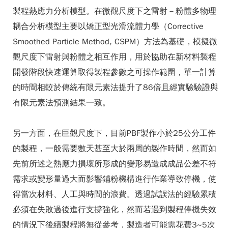
製程熱應力分析模型。在微觀尺度下之雷射－粉體多物理
耦合分析模型主要以矯正型光滑流體力學（Corrective
Smoothed Particle Method, CSPM）方法為基礎，模擬微
觀尺度下雷射與粉體之相互作用，用於協助在新材料製程
開發階段快速運算取得製程參數之可操作範圍，單一計算
的時間相較於傳統有限元素法提升了86倍且經實驗驗證與
有限元素法預測結果一致。
另一方面，在巨觀尺度下，目前PBF製作小於25公分工件
的製程，一般需要數天甚至大於兩周的製作時間，然而如
先前所述之熱應力損壞所形成的變形易造成成品公差不符
需求或變形量過大而影響鋪粉機構進行作業導致停機，使
得當次材料、人工與時間的浪費。透過試誤法的經驗累積
必須在失敗過後進行支撐強化，然而若遇到製程停機失效
的情況下後續製程將無從參考，製造者可能需花費3~5次