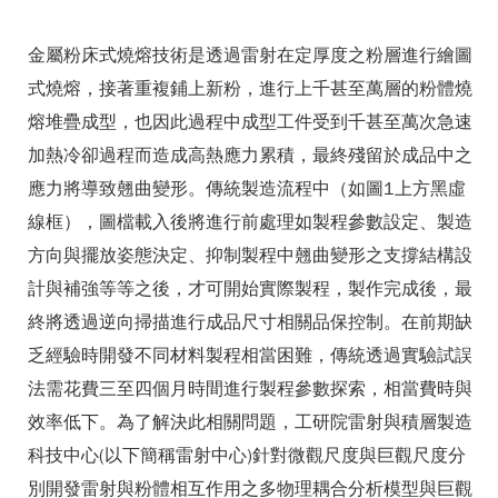
金屬粉床式燒熔技術是透過雷射在定厚度之粉層進行繪圖
式燒熔，接著重複鋪上新粉，進行上千甚至萬層的粉體燒
熔堆疊成型，也因此過程中成型工件受到千甚至萬次急速
加熱冷卻過程而造成高熱應力累積，最終殘留於成品中之
應力將導致翹曲變形。傳統製造流程中（如圖1上方黑虛
線框），圖檔載入後將進行前處理如製程參數設定、製造
方向與擺放姿態決定、抑制製程中翹曲變形之支撐結構設
計與補強等等之後，才可開始實際製程，製作完成後，最
終將透過逆向掃描進行成品尺寸相關品保控制。在前期缺
乏經驗時開發不同材料製程相當困難，傳統透過實驗試誤
法需花費三至四個月時間進行製程參數探索，相當費時與
效率低下。為了解決此相關問題，工研院雷射與積層製造
科技中心(以下簡稱雷射中心)針對微觀尺度與巨觀尺度分
別開發雷射與粉體相互作用之多物理耦合分析模型與巨觀