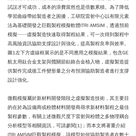
試誤才可成功，成本的浪費當然也是倍數累積。為了降低
學習曲線帶給製造者之困擾，工研院雷射中心以有限元素
法為基礎開發之巨觀製程模擬軟體ITRI AMSIM，透過預前
模擬──虛擬製造快速取得製程結果，可一次得到製程中
高風險資訊協助支撐設計與強化，提高製程良率與效率。
圖1左下方虛線框展示的是不同應用之模擬結果，包含GE
航太用鈦合金支架與髖關節鈷鉻合金植入物，虛擬製造提
供製作完成後工件變形量之分布預測協助製造者進行支撐
設計強化。
微觀模擬屬於新材料開發階段之虛擬製造技術，其主要目
的在於為設備商或粉體材料開發商尋求新材料製程之最佳
製程參數，有關上述微觀尺度下雷射與粉體之多物理耦合
分析模型等相關資訊，可請參閱[1]；而本文將著重介紹
ITRI AMSIM巨觀製程模擬，該模型如何協助製造者在數十