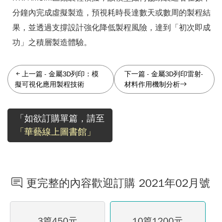
分鐘內完成虛擬製造，預視耗時長達數天或數周的製程結
果，並透過支撐設計強化降低製程風險，達到「初次即成
功」之積層製造體驗。
上一篇
-
金屬3D列印：模
下一篇
-
金屬3D列印雷射-
擬可視化應用製程技術
材料作用機制分析
「如欲訂購單篇，請至
「華藝線上圖書館」
更完整的內容歡迎訂購 2021年02月號
3篇450元
10篇1200元