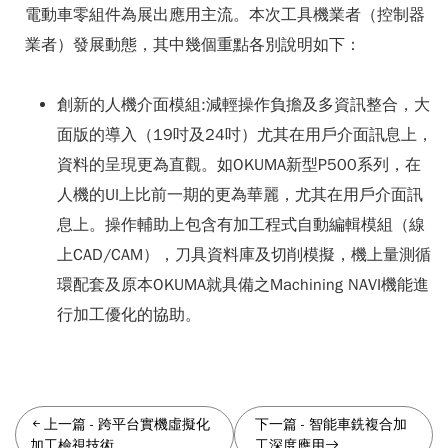
電動車零組件為展出應用主流。本次工具機業者（控制器
業者）發展動態，其中幾個重點各別說明如下：
創新的人機介面模組:減輕操作負擔及多資訊整合，大
面版的導入（19吋及24吋）尤其在用戶介面訊息上，
資料的呈現更為直觀。如OKUMA新型P500系列，在
人機的UI上比前一期的更為華麗，尤其在用戶介面訊
息上。操作輔助上包含有加工程式自動編輯模組（線
上CAD/CAM），刀具資料庫及切削模擬，機上量測循
環配套及原本OKUMA就具備之Machining NAVI機能進
行加工優化的協助。
上一篇
-
跨平台實機虛擬化
下一篇
-
智能車銑複合加
加工檢視技術
工深度應用