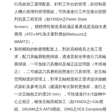
行高效加工運用配套。針對工作台的管理，於控制器
人機介面增列管理模組，可快速進行工件交換台狀態
判別及工程安排（如YASDA之Pallet State
Screen）。標榜彈性製造系統滿足量產或是混線生產
應用（ATC+APC為主要對應如Matsuura之
MAM72）。
製程輔助的軟硬體配套上，對於高精模具之加工需
求，配刀具輪廓動態掃描，透過雷射光學進行刀具輪
廓掃描，一可免除刀具幾何及補正設定問題（半徑補
正），二可確認刀具磨耗狀態進行刀具管理。於五軸
空間精度的管理上，對準五軸精度校正需求提供接觸
式探針及參考治具（建議於每次製程更換前，進行之
一次五軸校正約需20 min），可快速進行4/5旋轉中
心之校正，確保五軸高精加工（如YASDA之i-CAL模
組、OKUMA之5-AATS模組、DMG之VCS Complete模