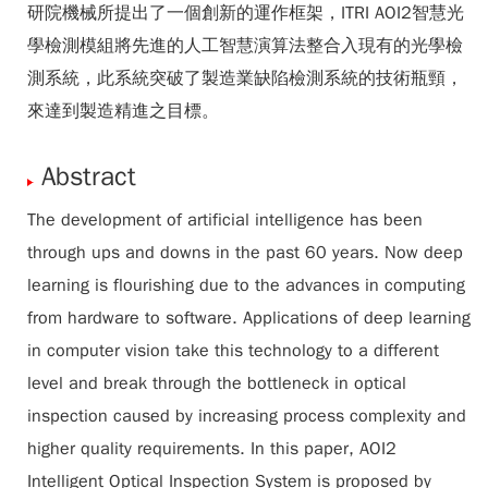
研院機械所提出了一個創新的運作框架，ITRI AOI2智慧光
學檢測模組將先進的人工智慧演算法整合入現有的光學檢
測系統，此系統突破了製造業缺陷檢測系統的技術瓶頸，
來達到製造精進之目標。
Abstract
The development of artificial intelligence has been
through ups and downs in the past 60 years. Now deep
learning is flourishing due to the advances in computing
from hardware to software. Applications of deep learning
in computer vision take this technology to a different
level and break through the bottleneck in optical
inspection caused by increasing process complexity and
higher quality requirements. In this paper, AOI2
Intelligent Optical Inspection System is proposed by