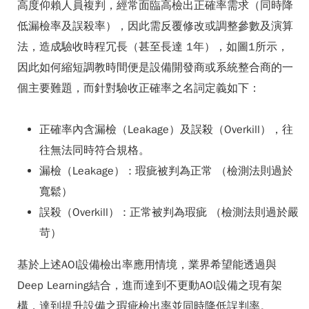
高度仰賴人員複判，經常面臨高檢出正確率需求（同時降
低漏檢率及誤殺率），因此需反覆修改或調整參數及演算
法，造成驗收時程冗長（甚至長達 1年），如圖1所示，
因此如何縮短調教時間便是設備開發商或系統整合商的一
個主要難題，而針對驗收正確率之名詞定義如下：
正確率內含漏檢（Leakage）及誤殺（Overkill），往
往無法同時符合規格。
漏檢（Leakage） : 瑕疵被判為正常 （檢測法則過於
寬鬆）
誤殺（Overkill） : 正常被判為瑕疵 （檢測法則過於嚴
苛）
基於上述AOI設備檢出率應用情境，業界希望能透過與
Deep Learning結合，進而達到不更動AOI設備之現有架
構，達到提升設備之瑕疵檢出率並同時降低誤判率。