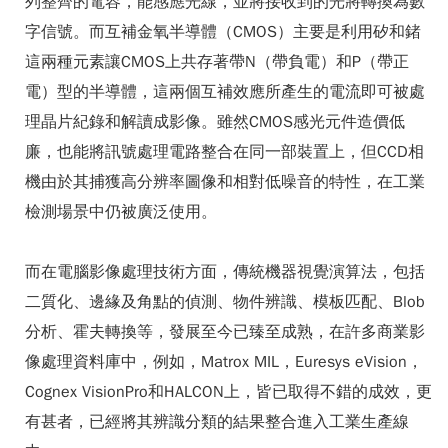
列整齊的電容，能感應光線，並將接收到的光將轉換為數
字信號。而互補金氧半導體（CMOS）主要是利用矽和鍺
這兩種元素讓CMOS上共存著帶N（帶負電）和P（帶正
電）型的半導體，這兩個互補效應所產生的電流即可被處
理晶片紀錄和解讀成影像。雖然CMOS感光元件造價低
廉，也能將訊號處理電路整合在同一部裝置上，但CCD相
機由於其捕獲高分辨率圖像和相對低噪音的特性，在工業
檢測場景中仍被廣泛使用。
而在電腦影像處理技術方面，傳統機器視覺演算法，包括
二質化、邊緣及角點的偵測、物件辨識、模板匹配、Blob
分析、霍夫轉換等，發展至今已臻至成熟，在許多商業影
像處理資料庫中，例如，Matrox MIL，Euresys eVision，
Cognex VisionPro和HALCON上，皆已取得不錯的成效，更
有甚者，已經將其辨識分類的結果整合進入工業生產線