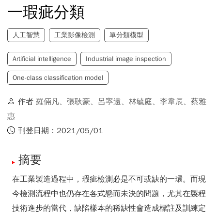
一瑕疵分類
人工智慧
工業影像檢測
單分類模型
Artificial intelligence
Industrial image inspection
One-class classification model
作者
羅倆凡
、
張耿豪
、
呂寧遠
、
林毓庭
、
李韋辰
、
蔡雅
惠
刊登日期：2021/05/01
摘要
在工業製造過程中，瑕疵檢測必是不可或缺的一環。而現
今檢測流程中也仍存在各式懸而未決的問題，尤其在製程
技術進步的當代，缺陷樣本的稀缺性會造成標註及訓練定