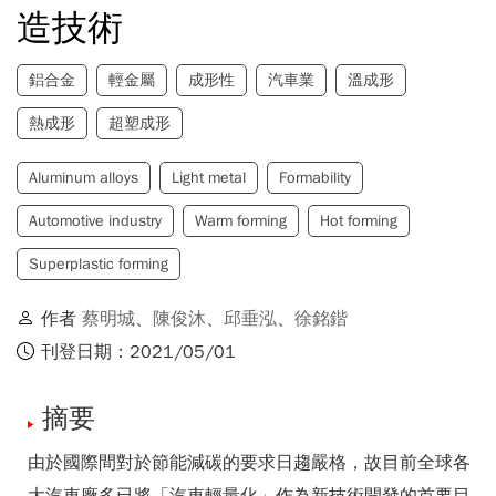
造技術
鋁合金
輕金屬
成形性
汽車業
溫成形
熱成形
超塑成形
Aluminum alloys
Light metal
Formability
Automotive industry
Warm forming
Hot forming
Superplastic forming
作者
蔡明城
、
陳俊沐
、
邱垂泓
、
徐銘鍇
刊登日期：2021/05/01
摘要
由於國際間對於節能減碳的要求日趨嚴格，故目前全球各