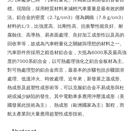
大汽車廠多已將「汽車輕量化」作為新技術開發的首要目
標。現階段，採用輕質材料來減輕汽車重量是最有效的辦
法。鋁合金的密度（2.7g/cm3）僅為鋼鐵（7.8 g/cm3）
材料的1/3，比強度高、比剛性高、抗衝擊性能良好、耐
腐蝕佳、高導熱、易表面處理、良好加工成形性以及高的
回收率等，故成為汽車輕量化之關鍵與理想的材料之一。
汽車部件所採用之鍛造材鋁合金，大抵為6000系及最高強
度的7000系鋁合金，以可熱處理強化之鋁合金板材為主。
對可熱處理型的鋁合金而言，最基本的步驟包括步驟固溶
處理、低溫淬火、時效處理。近年來，新發展之溫成形、
熱成形及超塑性成形術等，可以克服鋁合金不易成形與杜
絕或減少缺陷的發生。其中電動車多應用沖壓溫成形（美
國發展此技術為主）、熱成形（歐洲國家為主）製程，而
航太產業則大量應用超塑性成形技術。