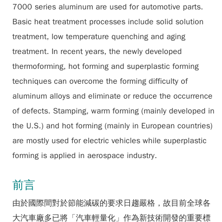
7000 series aluminum are used for automotive parts.
Basic heat treatment processes include solid solution
treatment, low temperature quenching and aging
treatment. In recent years, the newly developed
thermoforming, hot forming and superplastic forming
techniques can overcome the forming difficulty of
aluminum alloys and eliminate or reduce the occurrence
of defects. Stamping, warm forming (mainly developed in
the U.S.) and hot forming (mainly in European countries)
are mostly used for electric vehicles while superplastic
forming is applied in aerospace industry.
前言
由於國際間對於節能減碳的要求日趨嚴格，故目前全球各
大汽車廠多已將「汽車輕量化」作為新技術開發的重要標