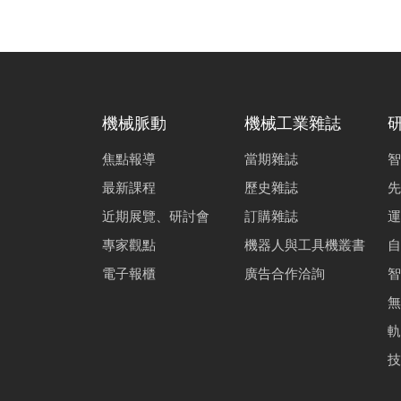
機械脈動
機械工業雜誌
焦點報導
當期雜誌
智
最新課程
歷史雜誌
先
近期展覽、研討會
訂購雜誌
運
專家觀點
機器人與工具機叢書
自
電子報櫃
廣告合作洽詢
智
無
軌
技