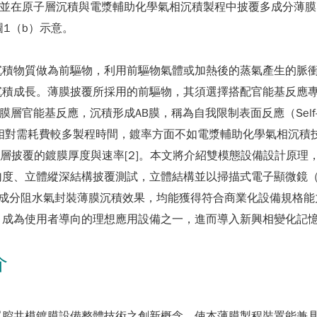
求，並在原子層沉積與電漿輔助化學氣相沉積製程中披覆多成分薄
如圖1（b）示意。
物質做為前驅物，利用前驅物氣體或加熱後的蒸氣產生的脈衝（Pu
沉積成長。薄膜披覆所採用的前驅物，其須選擇搭配官能基反應專
基反應，沉積形成AB膜，稱為自我限制表面反應（Self-Limitin
其相對需耗費較多製程時間，鍍率方面不如電漿輔助化學氣相沉積
）導入，以提升原子層披覆的鍍膜厚度與速率[2]。本文將介紹雙模態設備
深結構披覆測試，立體結構並以掃描式電子顯微鏡（Scanning El
IM）檢測，驗證多成分阻水氣封裝薄膜沉積效果，均能獲得符合商業化設
，成為使用者導向的理想應用設備之一，進而導入新興相變化記
介
單腔共模鍍膜設備整體技術之創新概念，使本薄膜製程裝置能兼