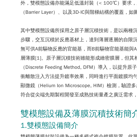
外，雙模態設備亦能滿足低溫封裝（< 100℃）要
（Barrier Layer）、以及3D-IC與階梯結構的覆蓋，
其中雙模態設備所採用之原子層沉積技術，是以兩種沉積
步驟，交互沉積於反應基材上，達到薄層逐層的自限
無可供A前驅物反應的官能基，而B前驅物官能基能與A膜層官能
層薄膜[1]。原子層沉積技術雖能形成緻密膜層，但
（Discrete Feeding Method, DFM
衝離散注入方法提升鍍率效果，同時進行平面鍍膜均勻度、立體縱
顯微鏡（Helium Ion Microscope, H
符合從尖端先期製程開發至成熟技術量產之廣泛需求
雙模態設備及薄膜沉積技術簡
1.雙模態設備簡介
雙模態薄膜封裝設備為一種多模式複合鍍膜裝置，此