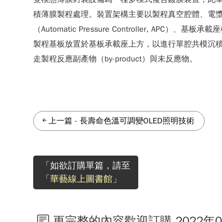
積薄膜製程處理。裝置架構主要以製程真空腔體、電漿輔助解離
（Automatic Pressure Controlle
製程基板放置於基板承載座上方，以進行單腔共模沉積
走製程反應副產物（by-product）與未反應物。
上一篇
-
長壽命色溫可調變OLED照明技術
「如欲訂購單篇，請至
「華藝線上圖書館」
更完整的內容歡迎訂購 2022年