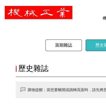
暫停
當期雜誌
歷史
歷史雜誌
購物提醒：當您要離開或跳轉頁面時，請先將