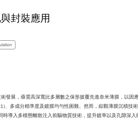
孔與封裝應用
lation
技術發展，亟需高深寬比多層數之保形披覆先進奈米薄膜，以因
0:1)、多成分精準度及鍍膜均勻性困難。然而，綜觀薄膜沉積技
設備，同時導入多模態離散注入前驅物質技術，提升鍍率以及孔隙