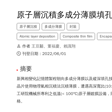
原子層沉積多成分薄膜填
原子層沉積
多成分薄膜
封裝
Atomic layer deposition
Composite thin film
Encapsu
作者
王亘黼
、
董福慶
、
賴識翔
刊登日期：2022/06/01
摘要
新興相變化記憶體製程朝向多成分薄膜以及縱深填孔
晶片使用物理氣相沉積法沉積薄膜，遭遇高深寬比(1
工研院機械所專利之低溫(< 100°C)原子層鍍膜
格。