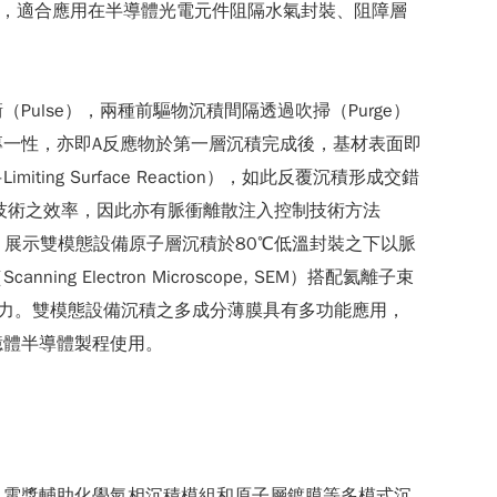
膜，適合應用在半導體光電元件阻隔水氣封裝、阻障層
lse），兩種前驅物沉積間隔透過吹掃（Purge）
一性，亦即A反應物於第一層沉積完成後，基材表面即
g Surface Reaction），如此反覆沉積形成交錯
技術之效率，因此亦有脈衝離散注入控制技術方法
設計原理，展示雙模態設備原子層沉積於80℃低溫封裝之下以脈
ectron Microscope, SEM）搭配氦離子束
備規格能力。雙模態設備沉積之多成分薄膜具有多功能應用，
憶體半導體製程使用。
具電漿輔助化學氣相沉積模組和原子層鍍膜等多模式沉