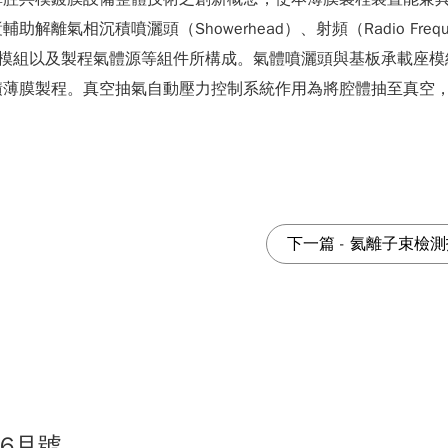
氣相沉積噴灑頭（Showerhead）、射頻（Radio Freq
r, APC）、基板承載座模組以及製程氣體源等組件所構成。氣體噴灑頭與
薄膜製程。真空抽氣自動壓力控制系統作用為將腔體抽至真空，
下一篇
-
氦離子束檢測
06月號