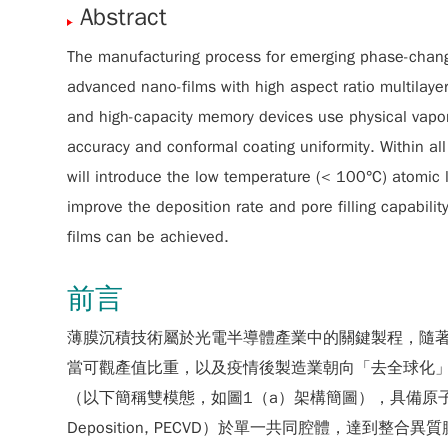
Abstract
The manufacturing process for emerging phase-change
advanced nano-films with high aspect ratio multilayer
and high-capacity memory devices use physical vapor 
accuracy and conformal coating uniformity. Within all
will introduce the low temperature (< 100°C) atomic
improve the deposition rate and pore filling capabilit
films can be achieved.
前言
薄膜沉積技術屬於光電半導體產業中的關鍵製程，隨
當可觀產值比重，以及疫情後製造業朝向「去全球化
（以下簡稱雙模態，如圖1（a）架構簡圖），具備原子層沉積技術（At
Deposition, PECVD）於單一共同腔體，