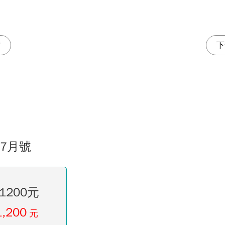
術
下
07月號
1200元
1,200
元