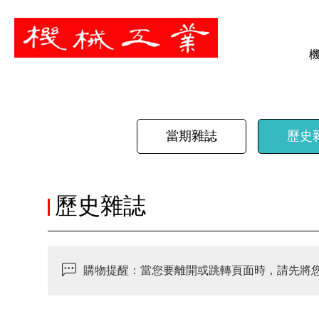
暫停
當期雜誌
歷史
歷史雜誌
購物提醒：當您要離開或跳轉頁面時，請先將