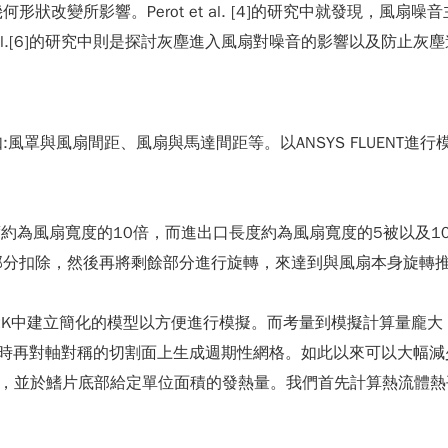
改變所影響。Perot et al. [4]的研究中就發現，風扇噪
o et al.[6]的研究中則是探討灰塵進入風扇對噪音的影響以及防止
風罩與風扇間距、風扇與馬達間距等。以ANSYS FLUENT
口寬度約為風扇寬度的10倍，而進出口長度約為風扇寬度的5被以
部分扣除，然後再將剩餘部分進行旋轉，來達到與風扇本身旋轉
WORK中建立簡化的模型以方便進行模擬。而考量到模擬計算量龐
立網格時再對軸對稱的切割面上生成週期性網格。如此以來可以大
背壓），並於鰭片底部給定單位面積的發熱量。我們首先計算熱流體