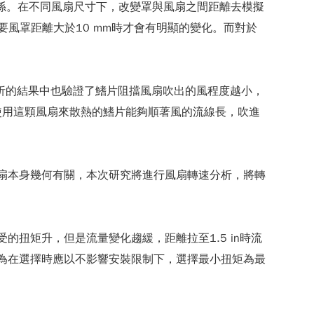
線的關係。在不同風扇尺寸下，改變罩與風扇之間距離去模擬
風罩距離大於10 mm時才會有明顯的變化。而對於
模擬分析的結果中也驗證了鰭片阻擋風扇吹出的風程度越小，
使用這顆風扇來散熱的鰭片能夠順著風的流線長，吹進
量與風扇本身幾何有關，本次研究將進行風扇轉速分析，將轉
承受的扭矩升，但是流量變化趨緩，距離拉至1.5 in時流
3]認為在選擇時應以不影響安裝限制下，選擇最小扭矩為最