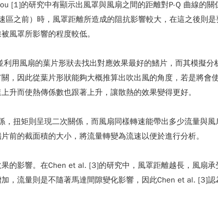
Chou [1]的研究中有顯示出風罩與風扇之間的距離對P-Q 曲
失速區之前）時，風罩距離所造成的阻抗影響較大，在這之後則是要
線被風罩所影響的程度較低。
顆軸流風扇，並利用風扇的葉片形狀去找出對應效果最好的鰭片，而其
有關，因此從葉片形狀能夠大概推算出吹出風的角度，若是將會
速上升而使熱傳係數也跟著上升，讓散熱的效果變得更好。
量呈現線性關係，扭矩則呈現二次關係，而風扇同樣轉速能帶出多少流
鰭片前的截面積的大小，將流量轉變為流速以便於進行分析。
響。在Chen et al. [3]的研究中，風罩距離越長，風扇
流量則是不隨著馬達間隙變化影響，因此Chen et al. [