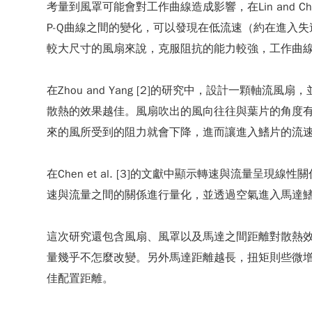
考量到風罩可能會對工作曲線造成影響，在Lin and 
P-Q曲線之間的變化，可以發現在低流速（約在進入
較大尺寸的風扇來說，克服阻抗的能力較強，工作曲
在Zhou and Yang [2]的研究中，設計一
散熱的效果越佳。風扇吹出的風向往往與葉片的角度
來的風所受到的阻力就會下降，進而讓進入鰭片的流
在Chen et al. [3]的文獻中顯示轉速與流
速與流量之間的關係進行量化，並透過空氣進入馬達
這次研究還包含風扇、風罩以及馬達之間距離對散熱效果的影
量幾乎不怎麼改變。另外馬達距離越長，扭矩則些微增加，
佳配置距離。