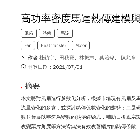
高功率密度馬達熱傳建模
風扇
熱傳
馬達
Fan
Heat transfer
Motor
作者
杜鎮宇
、
田秋寶
、
林振志
、
葉治瑋
、
陳兆章
刊登日期：2021/07/01
摘要
本文將對風扇進行參數化分析，根據市場現有風扇及馬
流量變化的多寡，並探討熱傳係數變化的趨勢；二是
數並發展以轉速為變數的熱傳經驗式，輔助日後風扇
改變葉片角度等方法皆無法有效改善鰭片的熱傳係數