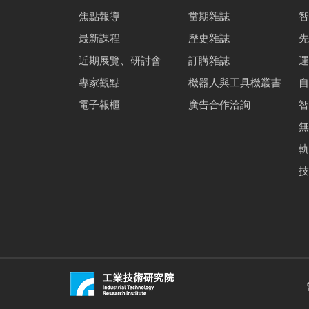
焦點報導
當期雜誌
智
最新課程
歷史雜誌
先
近期展覽、研討會
訂購雜誌
運
專家觀點
機器人與工具機叢書
自
電子報櫃
廣告合作洽詢
智
無
軌
技