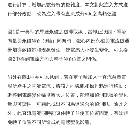
進行計算，增加訊號分析的複雜度。本文對此注入方式進
行部分改動，改為注入帶有直流成分Vdc之高頻弦波：
圖1是一典型的馬達永磁之磁滯取線，當靜止狀態下電流
向量與永磁N極（d軸）同向時，鐵心內部永磁與電流磁通
疊加導致磁飽和現象發生，使電感大小發生變化。可以從
圖2中得到電流方向與轉子N極位置之關係。
另外在圖1中亦可以見到，若在定子軸加入一直流向量電
壓所產生之直流電流，將該方向磁飽和操作點進行移動；
調整到電感變化幅度較大之位置，能增加偵測訊號的變化
量與可讀性，可藉此找出不同馬達適合的偵測點。除此之
外，此直流電流同時能吸住轉子並使其位置固定，有效避
免轉子位置不同所造成的電感變化影響。