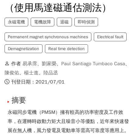
（使用馬達磁通估測法）
永磁電機
電機故障
退磁
即時偵測
Permanent magnet synchronous machines
Electrical fault
Demagnetization
Real time detection
作者
易承霈
、
劉家榮
、
Paul Santiago Tumbaco Casa
、
陳俊佑
、
楊士進
、
陸品丞
刊登日期：2021/07/01
摘要
永磁同步電機（PMSM）擁有較高的功率密度及工作效
率，在運轉時啟動力矩大且噪音小等優點，近年來快速發
展在無人機，風力發電及電動車等需高可靠度等應用上。