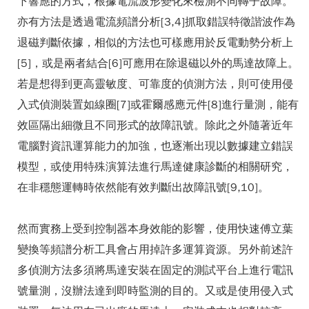
下響應的方式，根據電流波形變化來檢測不同轉子故障。
亦有方法是透過電流頻譜分析[3,4]抓取錯誤特徵諧波作為
退磁判斷依據，相似的方法也可樣應用於反電動勢分析上
[5]，或是兩者結合[6]可應用在除退磁以外的馬達故障上。
若是想得到更高靈敏度、可靠度的偵測方法，則可使用侵
入式偵測裝置如線圈[7]或霍爾感應元件[8]進行量測，能有
效區隔出細微且不同形式的故障訊號。除此之外隨著近年
電腦對資訊運算能力的加強，也逐漸出現以數據建立錯誤
模型，或使用特殊演算法進行馬達健康診斷的相關研究，
在非穩態運轉時依然能有效判斷出故障訊號[9,10]。
然而實務上受到控制器本身效能的影響，使用快速傅立葉
變換等頻譜分析工具會占用掉許多運算資源。另外前述許
多偵測方法多須將馬達安裝在固定的測試平台上進行電訊
號量測，沒辦法達到即時監測的目的。又或是使用侵入式