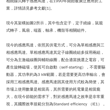
相繞線式轉子感應馬達，在1990年開始被廣泛應用於工
業，詳情請見參考文獻[1]。
現今其架構如圖2所示，其中包含定子，定子繞線，鼠籠
式轉子，風扇，端蓋，軸承，機殼等相關組件。
現今的感應馬達，依照其供電方式，可分為單相感應與三
相感應馬達。單相感應馬達其定子線圈繞組多採用兩組，
可分為主激磁線圈與輔助線圈，配合適當挑選之電容，可
產生旋轉磁場，使其可自啟動（self-starting），不需要驅
動器，其功率約為3 kW範圍，若是需要更高功率輸出，會
採用三相感應馬達。感應馬達因其使用方式較為簡便，其
市場上使用數量是相當高，其所需要的耗電量是相當龐
大，在現今節能的需求下，對於感應馬達之效率是非常重
視，其國際效率規範分別為Standard efficiency （IE1），