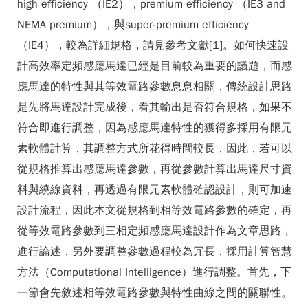
high efficiency （IE2），premium efficiency （IE3 and
NEMA premium），與super-premium efficiency
（IE4），較為詳細規格，請見參考文獻[1]。如何快速設
計高效率定頻感應馬達已經是目前較為重要的議題，而感
應馬達的特性與其等效電路參數息息相關，傳統設計思路
是先將馬達設計完成後，看其輸出是否符合規格，如果不
符合即進行調整，因為感應馬達特性的獲得多採用有限元
素軟體計算，其調整方式所花得時間較長，因此，若可以
從規格推算出感應馬達參數，再從參數計算出馬達尺寸資
料與繞線資料，再透過有限元素軟體確認設計，則可加速
設計流程，因此本文從規格到相等效電路參數的確定，再
從等效電路參數到三相定頻感應馬達設計作為文章思路，
進行論述，另外要調整參數過程較為冗長，採用計算智慧
方法（Computational Intelligence）進行調整。首先，下
一節會先敘述相等效電路參數與特性曲線之間的關聯性。