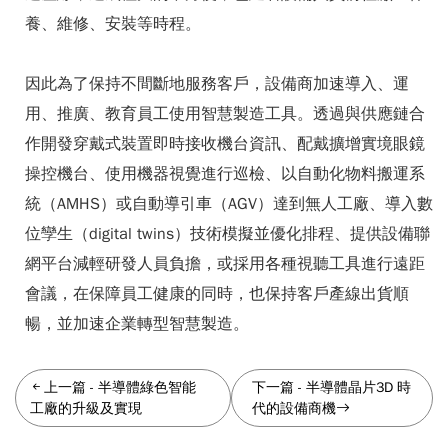
養、維修、安裝等時程。
因此為了保持不間斷地服務客戶，設備商加速導入、運
用、推廣、教育員工使用智慧製造工具。透過與供應鏈合
作開發穿戴式裝置即時接收機台資訊、配戴擴增實境眼鏡
操控機台、使用機器視覺進行巡檢、以自動化物料搬運系
統（AMHS）或自動導引車（AGV）達到無人工廠、導入數
位孿生（digital twins）技術模擬並優化排程、提供設備聯
網平台減輕研發人員負擔，或採用各種視聽工具進行遠距
會議，在保障員工健康的同時，也保持客戶產線出貨順
暢，並加速企業轉型智慧製造。
上一篇
-
半導體綠色智能
下一篇
-
半導體晶片3D 時
工廠的升級及實現
代的設備商機