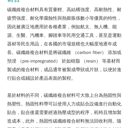
碳纖維複合材料具有質量輕、高結構強度、高耐熱性、耐
疲勞強度、耐化學腐蝕性與熱膨脹係數小等優異的特性，
因此被廣泛地應用於各種產業，例如航太、無人機、能
源、生醫、汽機車、腳踏車等民用交通工具，甚至是運動
器材等民生用品，在各國的市場規模也大幅度地逐年成
長。碳纖維複合材料是將碳纖維 （carbon fiber） 添加或
預浸 （pre-impregnated） 於如樹脂 （resin） 等基材而
製成的複合材料，成品通常被製成帶狀或片狀，以便於進
行貼合或鋪設於產品表面的製程。
基於材料的不同，碳纖維複合材料可大致上分為熱固性與
熱塑性。熱固性料帶可以使用人力或貼合設備進行自動化
貼合，貼合後還需要經過熱壓成型的程序，耗時且增加製
造成本，此外，熱固性碳纖維複合材料無法回收利用。隨