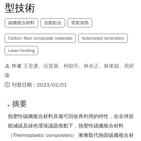
型技術
碳纖複合材料
自動貼合
雷射加熱
Carbon fiber composite materials
Automated lamination
Laser heating
作者
王登彥
、
伍苗展
、
柯順升
、
林央正
、
林東穎
、
周府
隆
刊登日期：2023/02/01
摘要
熱塑性碳纖複合材料具備可回收再利用的特性，在全球節
能減碳及綠色環保議題推動下，熱塑性碳纖複合材料
（Thermoplastic composites） 漸漸取代熱固碳纖複合材