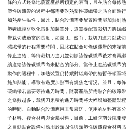
條的方式逐條地覆蓋產品所預定的表面，且在貼合每條熱
塑性碳纖帶的過程中都需要對熱塑性碳纖帶之貼合面進行
加熱產生黏性，因此，貼合設備需要配置瞬間能加熱到熱
塑碳纖複材軟化雷射加裝置外，還需要配置裁切刀將碳纖
帶裁切成適當的長度，如圖 1。然而，裁切刀進刀以裁切
碳纖帶的行程需要時間，因此在貼合每條碳纖帶的末端前
停止進給，等待裁切刀進刀並切斷該條碳纖帶後才會再繼
續進給該條碳纖帶尚未貼合的部分。當停止進給碳纖帶的
動作的過程中，加熱裝置仍持續對碳纖帶的短暫停頓區域
施加熱能，導致有過度加熱而有燒焦之情況。並且，每條
碳纖帶若需要等待進刀時間，隨著產品所需貼合的碳纖帶
之條數越多，裁切刀累積的進刀時間將大幅增加整體製程
的時間。自動貼合設備應用非常廣泛，使用的材料有高分
子材料、複合材料與金屬材料，目前，工研院南分院開發
之自動貼合設備可應用於熱固性與熱塑性碳纖複合材料貼