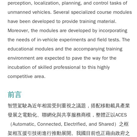
perception, localization, planning, and control tasks of
unmanned vehicles. Several specialized course modules
have been developed to provide training material.
Moreover, the modules are developed by incorporating
the needs of in-vehicle experiments and field tests. The
educational modules and the accompanying training
environment are expected to pave the way for the
incubation of skilled professional to this highly
competitive area.
前言
智慧駕駛為近年相當受到重視之議題，搭配移動載具產業
發展之電動化、聯網化與共享服務商模，整體正以ACES
（Automatic, Connected, Electrified, and Shared）之框
架相互援引技術進行推動展開。我國目前也正藉由政府之