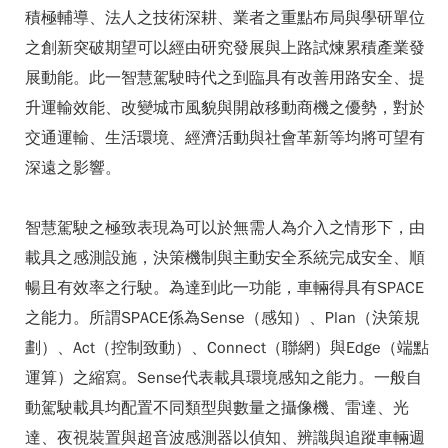
積極輔導、法人之技術深耕、業者之重點布局與學研單位
之創新突破期望可以經由研究發展與上路試煉累積產業發
展動能。此一智慧駕駛時代之到臨具有改善用路安全、提
升運輸效能、改變城市風貌與開啟移動商機之優勢，對於
交通運輸、生活環境、經濟活動與社會革新等均將可望有
深遠之影響。
智慧駕駛之極致表現為可以於無需人為介入之情形下，由
載具之感測設施，決策機制與主動安全系統完成安全、順
暢且有效率之行駛。為達到此一功能，車輛得具有SPACE
之能力。所謂SPACE係為Sense（感知）、Plan（決策規
劃）、Act（控制致動）、Connect（聯網）與Edge（端點
運算）之縮寫。Sense代表載具環境感知之能力。一般自
動駕駛載具均配置不同類型與數量之攝像機、雷達、光
達、夜視裝置與超音波感測器以偵知、辨識與追蹤車輛週