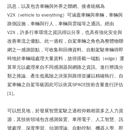
訊息，以及包含車輛與外界之聯網。後者統稱為
V2X（vehicle to everything）可涵蓋車輛與車輛，車輛與
路側設施，車輛與行人，車輛與雲端等之通訊。經由
V2X，許多行車環境之資訊得以分享，也具有強化安全與
改善車流之優點。此一過程，自駕車輛之角色為整體物聯
網之一感測節點，可收集和回傳資料。自動駕駛車輛得即
時地於車輛端處理大量資料，故得搭載一端點（edge）運
算單元以處理來自不同感測器與網路之資訊、進行辨識分
類之推論、產生低風險之決策與路徑並據以精確執行。自
駕車輛之自駕等級因此可以依其SPACE技術含量進行評估
[1]。
可以想見地，於發展智慧駕駛之過程仰賴相當多之人力資
源，其技術領域包含感測裝置、車用電子、人工智慧、訊
號處理、深度學習、估測理論、自動控制、機器人學、即