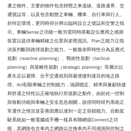
遭之物件。主要的物件包含靜態之車道線、道路邊界、交
通號誌等，以及包含動態之車輛、機車、自行車與行人。
於特定環境，更同時得分辨出臨時設立之號誌和交警之指
示。車輛Sense之功能一般另需同時搭載定位應用之感測
裝置以提供車輛精確之位置與姿態資訊。Plan之能力泛指
決策判斷與路徑規劃之能力。一般復依即時性分為反應式
規劃（reactive planning）、戰術性規劃（tactical
planning）與策略性規劃（strategic planning）等層次以
產生足以避障、合乎交通規則與最便捷到達目的地之路
徑。Act彰顯車輛之控制能力，強調穩定、精準與兼顧快捷
和舒適之特性以正確地執行所規劃之動作。由於此一控制
與致動功能與車輛之安全息息相關，故得同時研判系統正
常運作之情況並妥善因應以達到一定之容錯能力。自動駕
駛系統如一般電腦或手機一樣具有聯網或Connect之功
能，其網路包含車內之網路以交換車內不同感測與控制之