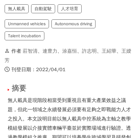
無人載具
自動駕駛
人才培育
Unmanned vehicles
Autonomous driving
Talent incubation
作者
莊智清
、
連豊力
、
涂嘉恒
、
許志明
、
王紹華
、
王嬡
芳
刊登日期：2022/04/01
摘要
無人載具是現階段相當受到重視且有重大產業效益之議
題，但此一領域之永續發展必須要有足夠之即戰能力人才
之投入。本文說明目前以無人載具中控系統為主軸之教學
模組發展以介接實體車輛平臺並於實際場域進行驗證。透
過教學模組之推廣，期望可以培養學生跨域學習及研發創