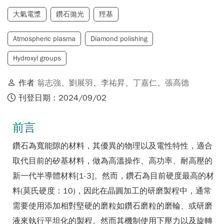
大氣電漿
鑽石拋光
羥基
Atmospheric plasma
Diamond polishing
Hydroxyl groups
作者
翁志強
、
劉展羽
、
李祐昇
、
丁嘉仁
、
張高德
刊登日期：2024/09/02
前言
鑽石為寬能隙的材料，其優異的物理以及電性特性，適合
取代目前的矽基材料，做為高溫操作、高功率、耐高壓的
新一代半導體材料[1-3]。然而，鑽石為目前硬度最高的材
料(莫氏硬度：10)，因此在晶圓加工的研磨製程中，通常
需要使用添加相對堅硬的磨粒如鑽石磨粒的磨輪、或研磨
液來執行平坦化的製程。然而其機制使用下壓力以及旋轉