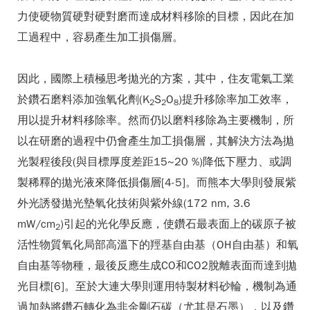
力使硬物質硬對硬對磨而達成材料移除的目標，因此在加
工過程中，容易產生加工損傷層。
因此，國際上積極思考拋光的方案，其中，住友電氣工業
於鑽石磨料添加強氧化劑(K
S
O
)提升移除率加工效率，
2
2
8
用以提升材料移除率。然而仍以磨料移除為主要機制，所
以在研磨的過程中仍會產生加工損傷層，其解決方法為拋
光製程後段(與目標厚度差距15~20 %)降低下壓力、或調
製稀釋的拋光液來降低損傷層[4-5]。而熊本大學則發展紫
外光誘發拋光墊氧化技術與紫外線(172 nm, 3.6
mW/cm
)引起的光化學反應，使鑽石最表面上的碳原子被
2
活性物質氧化局部高溫下的羥基自由基（OH自由基）和氧
自由基等物種，最後反應生成CO和CO2脫離表面而達到拋
光目標[6]。至於大連大學則運用特製材料砂輪，機制為通
過加熱將鑽石轉化為非金剛石碳（尤其是石墨），以及鑽