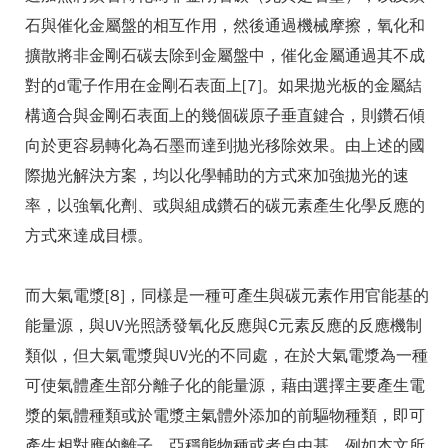
石與催化金屬盤的相互作用，然後通過機械摩擦，氧化和
擴散將非金剛石碳去除到金屬盤中，催化金屬通過其不成
對的d電子作用在金剛石表面上[7]。如果拋光板的金屬結
構適合與金剛石表面上的幾個碳原子垂直鍵合，則鑽石傾
向於更容易轉化為石墨而達到拋光移除效果。由上述的國
際拋光解決方案，均以化學輔助的方式來加強拋光的速
率，以強氧化劑、或與組成鑽石的碳元素產生化學反應的
方式來達成目標。
而大氣電漿[8]，同樣是一種可產生與碳元素作用官能基的
能量源，與UV光照誘發氧化反應與C元素反應的反應機制
類似，但大氣電漿與UV光的不同處，在於大氣電漿為一種
可使氣體產生部分離子化的能量源，藉由選擇主要產生電
漿的氣體種類或於電漿主氣體外添加的前驅物種類，即可
產生相對應的離子、亞穩態物種或者自由基，例如本文所