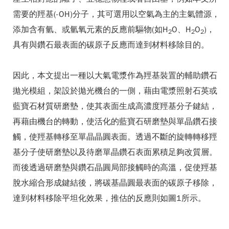
需要的羥基(-OH)分子，其可選用以空氣為主的主氣體源，
添加含有氫、或氫氧元素的反應前驅物(如H
O、H
O
)，
2
2
2
具有與鑽石最表面的碳原子反應而達到材料移除目的。
因此，本文提出一種以大氣電漿作為羥基裝置的輔助鑽石
拋光模組，架設於拋光機台的一側，藉由電漿照射石英或
藍寶石材質研磨墊，使其表面生成高濃度羥基分子鍵結，
再藉由機台的轉動，使活化的藍寶石研磨墊與單晶鑽石接
觸，使羥基轉移至單晶晶圓表面。透過不斷的旋轉轉移羥
基分子使研磨墊以及待磨單晶鑽石表面累積足夠改質層。
而後透過研磨墊與鑽石晶圓局部接觸時的高溫，促使羥基
脫水縮合形成鍵結後，將碳基晶圓最表面的碳原子移除，
達到材料移除平坦化效果，推估的反應則如圖1所示。