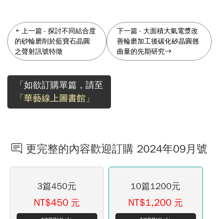
上一篇
-
探討不同結合度
下一篇
-
大面積大氣電漿改
的砂輪磨削於藍寶石晶圓
善輪磨加工後碳化矽晶圓翹
之聲射訊號特徵
曲量的先期研究
「如欲訂購單篇，請至
「華藝線上圖書館」
更完整的內容歡迎訂購 2024年09月號
3篇450元
10篇1200元
NT$450
NT$1,200
元
元