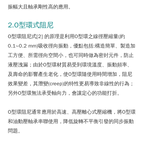
振幅大且軸承剛性高的應用。
2.O型環式阻尼
O型環阻尼式[2] 的原理是利用O型環之線徑壓縮量(約
0.1~0.2 mm)吸收徑向振動，優點包括:構造簡單、製造加
工方便、所需徑向空間小，也可同時做為密封元件，防止
液壓洩漏；由於O型環材質易受到環境溫度、振動頻率、
及壽命的影響產生老化，使O型環隨使用時間增加，阻尼
效果變差，其潛變(creep)的特性更易導致非線性的行為；
另外O型環無法承受軸向力，會讓定心的功能打折。
O型環阻尼通常應用於高速、高壓離心式壓縮機，將O型環
和油動壓軸承串聯使用，降低旋轉不平衡引發的同步振動
問題。