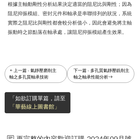
根據主軸動剛性分析結果決定適當的阻尼比與剛性；因為
阻尼抑振模組、密封元件和軸承是串聯排列的狀況，系統
實際之阻尼比與剛性都會較分析值小，因此會避免將主軸
振動時之節點落在軸承處，讓阻尼抑振模組產生效果。
上一篇
-
氣靜壓磨削主
下一篇
-
多孔質氣靜壓銑削主
軸之多孔質軸承技術
軸之軸承性能分析
「如欲訂購單篇，請至
「華藝線上圖書館」
更完整的內容歡迎訂購 2024年09月號