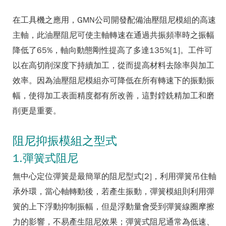
在工具機之應用，GMN公司開發配備油壓阻尼模組的高速
主軸，此油壓阻尼可使主軸轉速在通過共振頻率時之振幅
降低了65%，軸向動態剛性提高了多達135%[1]。工件可
以在高切削深度下持續加工，從而提高材料去除率與加工
效率。因為油壓阻尼模組亦可降低在所有轉速下的振動振
幅，使得加工表面精度都有所改善，這對鏜銑精加工和磨
削更是重要。
阻尼抑振模組之型式
1.彈簧式阻尼
無中心定位彈簧是最簡單的阻尼型式[2]，利用彈簧吊住軸
承外環，當心軸轉動後，若產生振動，彈簧模組則利用彈
簧的上下浮動抑制振幅，但是浮動量會受到彈簧線圈摩擦
力的影響，不易產生阻尼效果；彈簧式阻尼通常為低速、