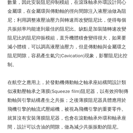
數量，因此安裝阻尼抑制模組，在滾珠軸承外環設計同心
金屬環，在金屬環與傳動軸的徑向間隙注入液壓油做為阻
尼；利用調整液壓油壓力與轉速而改變阻尼比，使得每個
共振頻率均能達到最佳的阻尼比。缺點是加裝隨轉速改變
阻尼比的阻尼抑振模組，直升機體積會變得很大，如果要
減小體積，可以調高液壓油壓力，但是傳動軸與金屬環之
阻尼間隙，容易產生氣穴(Cavication)現象，影響阻尼比控
制。
在航空之應用上，於發動機傳動軸之軸承座結構間設計類
似液動壓軸承之薄膜(Squeeze film)阻尼器，以有效抑制傳
動軸與引擎結構產生之共振；之後薄膜阻尼器具體應用於
飛機引擎的軸流式壓縮機，被視為飛機引擎的重要零件。
就算沒有安裝薄膜阻尼器，也會在滾動軸承外環和軸承座
間，設計可以含油的間隙，做為減少共振振動的阻尼。