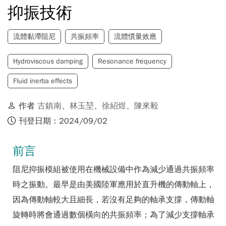
抑振技術
流體黏滯阻尼
共振頻率
流體慣量效應
Hydroviscous damping
Resonance frequency
Fluid inertia effects
作者
古鎮南
、
林玉堃
、
徐紹煜
、
陳來毅
刊登日期：2024/09/02
前言
阻尼抑振模組被使用在機械設備中作為減少通過共振頻率
時之振動。最早是由美國陸軍應用於直升機的傳動軸上，
因為傳動軸較大且細長，若沒有足夠的軸承支撐，傳動軸
旋轉時將會通過數個橫向的共振頻率；為了減少支撐軸承