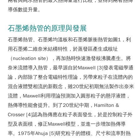
兩者與純水熱管的最大熱傳量進行比較，並得到兩者熱傳
導係數提升量。
石墨烯熱管的原理與發展
石墨烯熱管、石墨烯均溫板和石墨烯脈衝熱管如圖1，利
用石墨烯二維奈米結構特性，於蒸發區產生成核址
（nucleation site），再加熱時快速激發核沸騰產生。將
奈米流體導入熱管，最早源自於Maxwell [3]發表電磁學通
論，內部除了整合電磁特性理論，另帶來粒子在流體內的
混合液體雙相流的新觀念，雖20世紀初期無法製作出奈米
流體，Maxwell利用理論預測加入圓形粒子的懸浮液體，
熱傳導性能會提升。到了20世紀中期，Hamilton &
Crosser [4]認為熱傳應在粒子表面發生，於是控制粒子外
型及表面積，修正Maxwell模型，並進一步增加熱傳導
率。1975年Ahuja [5]研究粒子的體積、尺寸和流率對熱