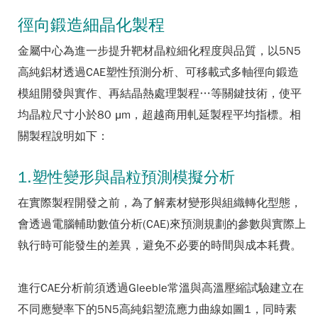
徑向鍛造細晶化製程
金屬中心為進一步提升靶材晶粒細化程度與品質，以5N5
高純鋁材透過CAE塑性預測分析、可移載式多軸徑向鍛造
模組開發與實作、再結晶熱處理製程…等關鍵技術，使平
均晶粒尺寸小於80 μm，超越商用軋延製程平均指標。相
關製程說明如下：
1.塑性變形與晶粒預測模擬分析
在實際製程開發之前，為了解素材變形與組織轉化型態，
會透過電腦輔助數值分析(CAE)來預測規劃的參數與實際上
執行時可能發生的差異，避免不必要的時間與成本耗費。
進行CAE分析前須透過Gleeble常溫與高溫壓縮試驗建立在
不同應變率下的5N5高純鋁塑流應力曲線如圖1，同時素