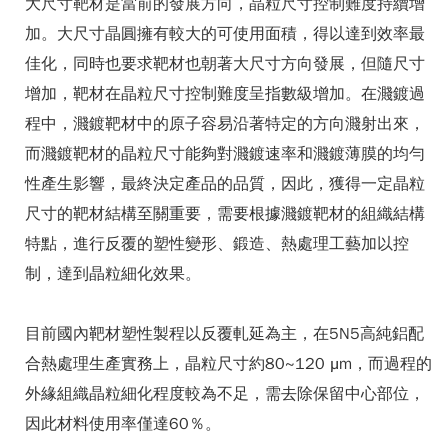
大尺寸靶材是當前的發展方向，晶粒尺寸控制難度持續增
加。大尺寸晶圓擁有較大的可使用面積，得以達到效率最
佳化，同時也要求靶材也朝著大尺寸方向發展，但隨尺寸
增加，靶材在晶粒尺寸控制難度呈指數級增加。在濺鍍過
程中，濺鍍靶材中的原子容易沿著特定的方向濺射出來，
而濺鍍靶材的晶粒尺寸能夠對濺鍍速率和濺鍍薄膜的均勻
性產生影響，最終決定產品的品質，因此，獲得一定晶粒
尺寸的靶材結構至關重要，需要根據濺鍍靶材的組織結構
特點，進行反覆的塑性變形、鍛造、熱處理工藝加以控
制，達到晶粒細化效果。
目前國內靶材塑性製程以反覆軋延為主，在5N5高純鋁配
合熱處理生產實務上，晶粒尺寸約80~120 μm，而過程的
外緣組織晶粒細化程度較為不足，需去除保留中心部位，
因此材料使用率僅達60％。