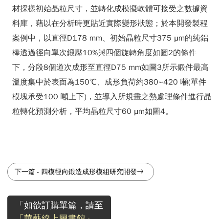
材採樣初始晶粒尺寸，並轉化成模擬軟體可接受之數據資
料庫，藉以在分析時更貼近實際變形狀態；於本開發製程
案例中，以直徑D178 mm、初始晶粒尺寸375 μm的純鋁
棒透過徑向單次鍛壓10%與四個旋轉角度如圖2的條件
下，分段8個道次成形至直徑D75 mm如圖3所示鍛件最高
溫度集中於表面為150℃、成形負荷約380~420 噸(單件
模塊承受100 噸上下)，並導入所規畫之熱處理條件進行晶
粒轉化預測分析，平均晶粒尺寸60 μm如圖4。
下一篇
-
四模徑向鍛造成形模組研究開發
「如欲訂購單篇，請至
「華藝線上圖書館」