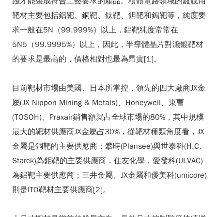
踐才能製成符合工藝要求的產品。積體電路領域的鍍膜用
靶材主要包括鋁靶、銅靶、鈦靶、鉭靶和鎢靶等，純度要
求一般在5N（99.999%）以上，鋁靶純度常常在
5N5（99.9995%）以上，因此，半導體晶片對濺鍍靶材
的要求是最高的，價格相對也最為昂貴[1]。
目前靶材市場由美國、日本所掌控，領先的四大廠商JX金
屬(JX Nippon Mining & Metals)、Honeywell、東曹
(TOSOH)、Praxair銷售額就占全球市場的80%，其中規模
最大的靶材供應商JX金屬占30%，從靶材種類角度看，JX
金屬是銅靶的主要供應商；攀時(Plansee)與世泰科(H.C.
Starck)為鉬靶的主要供應商，住友化學，愛發科(ULVAC)
為鋁靶主要供應商；三井金屬、JX金屬和優美科(umicore)
則是ITO靶材主要供應商[2]。