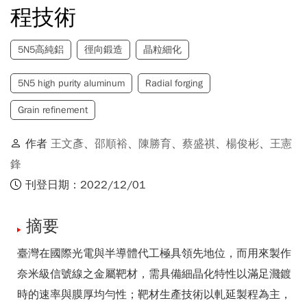
程技術
5N5高純鋁
徑向鍛造
晶粒細化
5N5 high purity aluminum
Radial forging
Grain refinement
作者
王文彥
、
邵順裕
、
陳勝育
、
蔡盛祺
、
楊俊彬
、
王憲
鋒
刊登日期：2022/12/01
摘要
臺灣在國際光電與半導體代工極具領先地位，而用來製作
奈米級信號線之金屬靶材，需具備細晶化特性以滿足濺鍍
時的速率與膜厚均勻性；靶材生產技術以軋延製程為主，