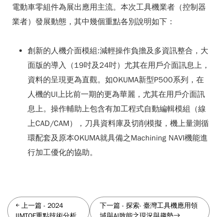
電動車零組件為展出應用主流。本次工具機業者（控制器
業者）發展動態，其中幾個重點各別說明如下：
創新的人機介面模組:減輕操作負擔及多資訊整合，大
面版的導入（19吋及24吋）尤其在用戶介面訊息上，
資料的呈現更為直觀。如OKUMA新型P500系列，在
人機的UI上比前一期的更為華麗，尤其在用戶介面訊
息上。操作輔助上包含有加工程式自動編輯模組（線
上CAD/CAM），刀具資料庫及切削模擬，機上量測循
環配套及原本OKUMA就具備之Machining NAVI機能進
行加工優化的協助。
上一篇
-
2024
下一篇
-
探索- 臺灣工具機應用領
JIMTOF重點技術分析
域與AI致能之現況與趨勢