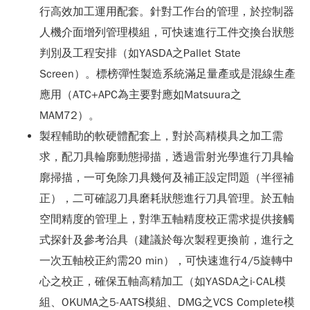
行高效加工運用配套。針對工作台的管理，於控制器
人機介面增列管理模組，可快速進行工件交換台狀態
判別及工程安排（如YASDA之Pallet State
Screen）。標榜彈性製造系統滿足量產或是混線生產
應用（ATC+APC為主要對應如Matsuura之
MAM72）。
製程輔助的軟硬體配套上，對於高精模具之加工需
求，配刀具輪廓動態掃描，透過雷射光學進行刀具輪
廓掃描，一可免除刀具幾何及補正設定問題（半徑補
正），二可確認刀具磨耗狀態進行刀具管理。於五軸
空間精度的管理上，對準五軸精度校正需求提供接觸
式探針及參考治具（建議於每次製程更換前，進行之
一次五軸校正約需20 min），可快速進行4/5旋轉中
心之校正，確保五軸高精加工（如YASDA之i-CAL模
組、OKUMA之5-AATS模組、DMG之VCS Complete模