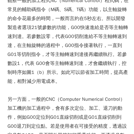
觀察一般的加工程式NC（Numerical Control）程式碼，在
常見的輔助碼指令（M碼、S碼、T碼）功能，以主軸旋轉
的命令花最多的時間，一般而言約在5秒左右。所以開發
製造者選項21號參數的功能，G00快速進給是否等主軸轉
速到達。若參數設零，代表G00切削進給不等主軸轉速到
達，在主軸旋轉的過程中，G00指令接著執行，一直到
G01等切削指令，才等主軸轉速到達後再繼續執行。若參
數設1，代表 G00會等主軸轉速到達，才會繼續執行，控
制時序如圖1（b）所示。如此可以節省加工時間，提高產
能，相對減少用電成本。
另一方面，一般的CNC（Computer Numerical Control）
加工機的加工過程中，會有多次定位、加工、退刀的動
作，例如G00定位到G01直線切削或是G01直線切削到
G00退刀到定位點。若是使用者在可接受的精度，透過設