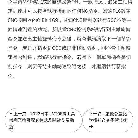
令等待MST碼完成的旗標設為ON。一般情況，必須主軸轉
速到達才可以接著執行後面的任何NC指令。透過PLC設定
CNC控制器的C Bit 169，通知CNC控制器執行G00不等主
軸轉速到達的功能。所以當CNC控制系統執行到主軸旋轉
命令並送出主軸旋轉命令之後，就會繼續讀取下一個單節
指令。若是此指令是G00或是非移動指令，則不管主軸轉
速是否到達，繼續執行新指令。若是下一個單節指令是切
削指令，則要等待主軸轉速到達之後，才繼續執行新指
令。
上一篇
-
2022日本JIMTOF展工具
下一篇
-
虛擬公差比
機商業推展配套模式及關鍵發展動
對插補命令學習技術
態