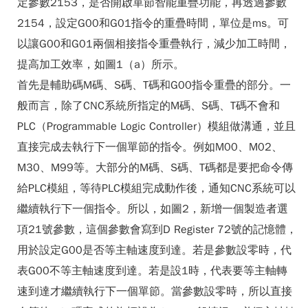
定參數2153，是否開啟單節智能重疊功能，再透過參數
2154，設定G00和G01指令的重疊時間，單位是ms。可
以讓G00和G01兩個相接指令重疊執行，減少加工時間，
提高加工效率，如圖1（a）所示。
首先是輔助碼M碼、S碼、T碼和G00指令重疊的部分。一
般而言，除了CNC系統所指定的M碼、S碼、T碼不會和
PLC（Programmable Logic Controller）模組做溝通，並且
直接完成去執行下一個單節的指令。例如M00、M02、
M30、M99等。大部分的M碼、S碼、T碼都是要把命令傳
給PLC模組，等待PLC模組完成動作後，通知CNC系統可以
繼續執行下一個指令。所以，如圖2，新增一個製造者選
項21號參數，這個參數會寫到D Register 72號的記憶體，
用於設定G00是否等主軸速度到達。若是參數設零時，代
表G00不等主軸速度到達。若是設1時，代表要等主軸轉
速到達才繼續執行下一個單節。當參數設零時，所以直接