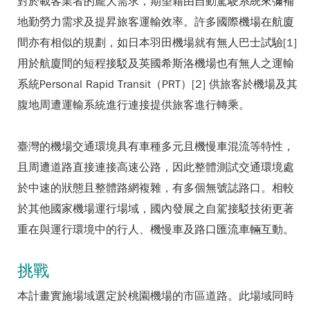
對於載客業者的龐大需求，期望藉由自動駕駛系統來彌補
地勤勞力需求及提昇旅客運輸效率。許多國際機場在航廈
間亦有相似的規劃，如日本羽田機場就有無人巴士試驗[1]
用於航廈間的短程接駁及英國希斯洛機場也有無人之運輸
系統Personal Rapid Transit（PRT）[2] 供旅客於機場及其
腹地周遭運輸系統進行連接提供旅客進行轉乘。
臺灣的機場交通環境具有車種多元且機慢車混流等特性，
且周遭道路直接連接高速公路，因此整體測試交通環境處
於中速的狀態且整體路網複雜，有多個無號誌路口。相較
於其他國家機場運行場域，國內發展之自駕接駁技術更著
重在與運行環境中的行人、機慢車及路口匯流車輛互動。
挑戰
本計畫實施場域選定於桃園機場的市區道路。此場域同時