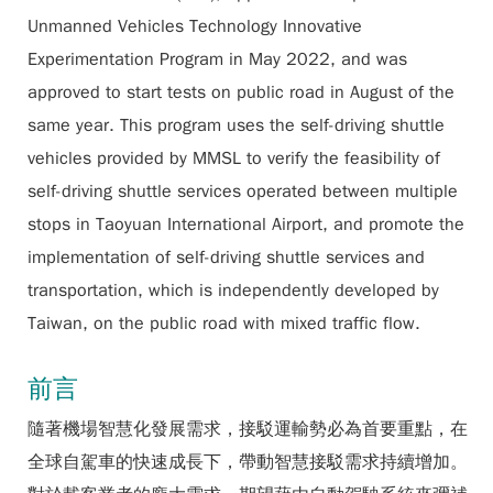
Unmanned Vehicles Technology Innovative
Experimentation Program in May 2022, and was
approved to start tests on public road in August of the
same year. This program uses the self-driving shuttle
vehicles provided by MMSL to verify the feasibility of
self-driving shuttle services operated between multiple
stops in Taoyuan International Airport, and promote the
implementation of self-driving shuttle services and
transportation, which is independently developed by
Taiwan, on the public road with mixed traffic flow.
前言
隨著機場智慧化發展需求，接駁運輸勢必為首要重點，在
全球自駕車的快速成長下，帶動智慧接駁需求持續增加。