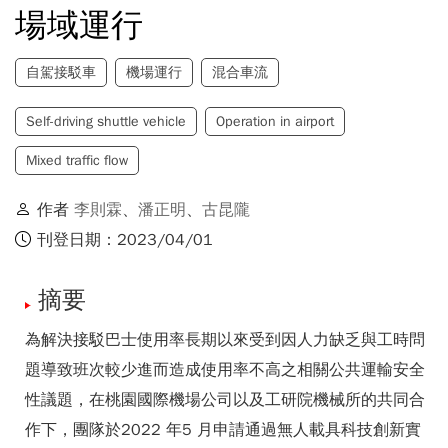
場域運行
自駕接駁車
機場運行
混合車流
Self-driving shuttle vehicle
Operation in airport
Mixed traffic flow
作者
李則霖
、
潘正明
、
古昆隴
刊登日期：2023/04/01
摘要
為解決接駁巴士使用率長期以來受到因人力缺乏與工時問
題導致班次較少進而造成使用率不高之相關公共運輸安全
性議題，在桃園國際機場公司以及工研院機械所的共同合
作下，團隊於2022 年5 月申請通過無人載具科技創新實