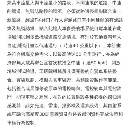
兼具車流量大與車流量小的路段、不同速限的道路、中速
的彎道、無號誌路段的匯流、必須從路邊停靠點匯合進一
般道路、經過T字路口/ 行人穿越路口有不同種類的有號誌
燈及無號誌燈，結合此地人車多變的場景使自駕車能在此
場域測試到多數機場道路交通情境。有別於其他臺灣無人
自駕測試計畫以低速運行（ 時速40 公里以下），本計畫
為符合機場交通需求，以最高時速50 公里運行，亦為經
濟部無人載具辦公室首次核准之中速（ 達50 kph） 開放
場域測試驗證。工研院機械所具備完整的自駕車系統整
合、實驗規劃、模擬與實車驗證、高精圖資製作等能量。
包括整合或局部修改原車的電控轉向、電控剎車與電控油
門，能視車種之差異，在對的位置裝設各種必要的感知用
感測器，諸如光達、雷達、攝影機及運算設備，其自駕系
統可融合高精度3D語意圖資及前述各感測資料完成決策和
車輛行為控制。