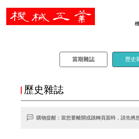
暫停
當期雜誌
歷史
歷史雜誌
購物提醒：當您要離開或跳轉頁面時，請先將