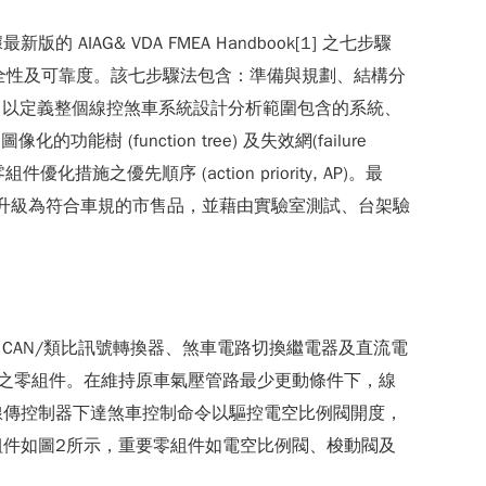
& VDA FMEA Handbook[1] 之七步驟
線控煞車系統的安全性及可靠度。該七步驟法包含：準備與規劃、結構分
ee)，以定義整個線控煞車系統設計分析範圍包含的系統、
能樹 (function tree) 及失效網(failure
優先順序 (action priority, AP)。最
品升級為符合車規的市售品，並藉由實驗室測試、台架驗
CAN/類比訊號轉換器、煞車電路切換繼電器及直流電
之零組件。在維持原車氣壓管路最少更動條件下，線
線傳控制器下達煞車控制命令以驅控電空比例閥開度，
件如圖2所示，重要零組件如電空比例閥、梭動閥及