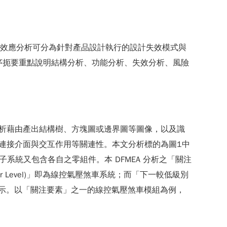
失效模式與效應分析可分為針對產品設計執行的設計失效模式與
A，依序扼要重點說明結構分析、功能分析、失效分析、風險
A 結構分析藉由產出結構樹、方塊圖或邊界圖等圖像，以及識
及其連接介面與交互作用等關連性。本文分析標的為圖1中
系統又包含各自之零組件。本 DFMEA 分析之「關注
her Level)」即為線控氣壓煞車系統；而「下一較低級別
如圖4所示。以「關注要素」之一的線控氣壓煞車模組為例，