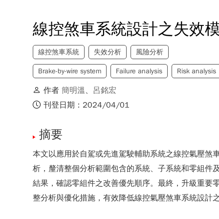
線控煞車系統設計之失效
線控煞車系統
失效分析
風險分析
Brake-by-wire system
Failure analysis
Risk analysis
作者
簡明溫
、
呂銘宏
刊登日期：2024/04/01
摘要
本文以應用於自駕或先進駕駛輔助系統之線控氣壓煞車為主軸，依
析，釐清整個分析範圍包含的系統、子系統和零組件
結果，確認零組件之改善優先順序。最終，升級重要零
整分析與優化措施，有效降低線控氣壓煞車系統設計