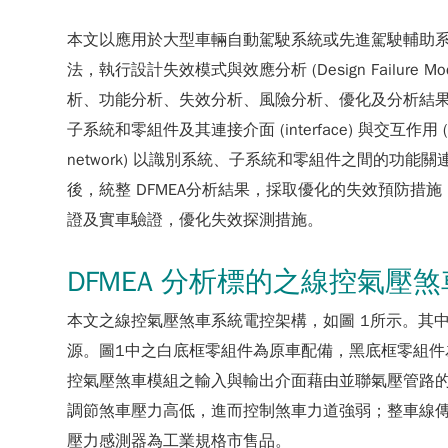
本文以應用於大型車輛自動駕駛系統或先進駕駛輔助系統的線控
法，執行設計失效模式與效應分析 (Design Failure 
析、功能分析、失效分析、風險分析、優化及分析結果文件
子系統和零組件及其連接介面 (interface) 與交互作用 (
network) 以識別系統、子系統和零組件之間的功能關連
後，統整 DFMEA分析結果，採取優化的失效預防
證及實車驗證，優化失效探測措施。
DFMEA 分析標的之線控氣壓
本文之線控氣壓煞車系統電控架構，如
圖 1
所示。其中
源。圖1中之白底框零組件為原車配備，黑底框零組
控氣壓煞車模組之輸入與輸出介面藉由並聯氣壓管路
調節煞車壓力高低，進而控制煞車力道強弱；整車線
壓力感測器為工業規格市售品。