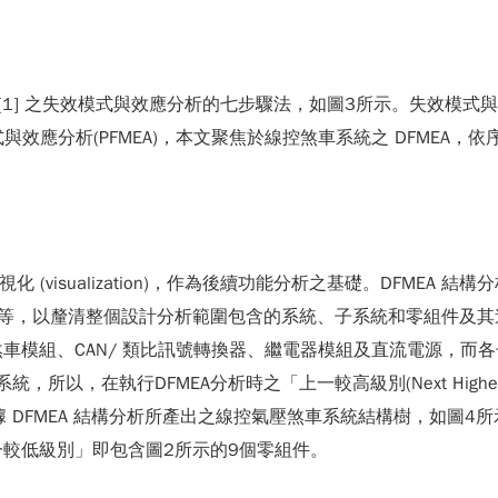
 Handbook[1] 之失效模式與效應分析的七步驟法，如圖3所示。
模式與效應分析(PFMEA)，本文聚焦於線控煞車系統之 DFME
化 (visualization)，作為後續功能分析之基礎。DFME
nce) 等，以釐清整個設計分析範圍包含的系統、子系統和零組件
模組、CAN/ 類比訊號轉換器、繼電器模組及直流電源，而各子
個子系統，所以，在執行DFMEA分析時之「上一較高級別(Next Hig
零組件。根據 DFMEA 結構分析所產出之線控氣壓煞車系統結構樹，
較低級別」即包含圖2所示的9個零組件。