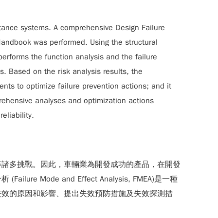
istance systems. A comprehensive Design Failure
Handbook was performed. Using the structural
e performs the function analysis and the failure
. Based on the risk analysis results, the
nts to optimize failure prevention actions; and it
mprehensive analyses and optimization actions
liability.
等諸多挑戰。因此，車輛業為開發成功的產品，在開發
 and Effect Analysis, FMEA)是一種
失效的原因和影響、提出失效預防措施及失效探測措