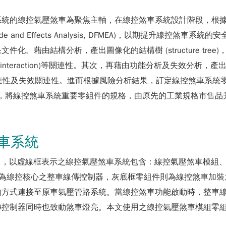
氣壓煞車為聚焦主軸，在線控煞車系統設計階段，根據最新版的 AIAG
Mode and Effects Analysis, DFMEA)，以期提升
化。藉由結構分析，產出圖像化的結構樹 (structure tr
interaction)等關連性。其次，再藉由功能分析及失效分析，產出圖像化的功
性及失效關連性。進而根據風險分析結果，訂定線控煞車系統零組件優化措施之
措施，將線控煞車系統重要零組件的規格，由原先的工業規格市售
煞車系統
，以虛線框表示之線控氣壓煞車系統包含：線控氣壓煞車模組、
件為線控核心之整車線傳控制器，灰底框零組件則為線控煞車加裝
的方式連接至原車氣壓管路系統。當線控煞車功能啟動時，整車
傳控制器同時也致動煞車燈亮。本文使用之線控氣壓煞車模組零組