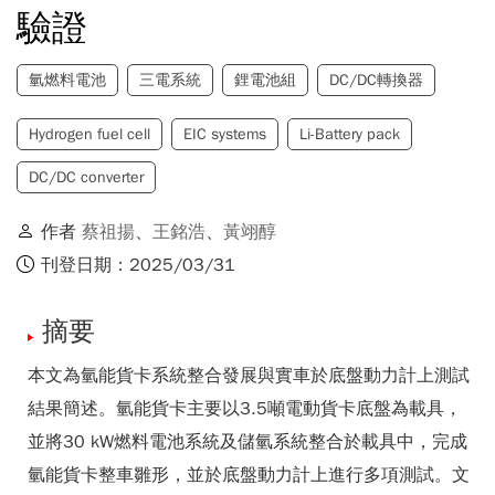
驗證
氫燃料電池
三電系統
鋰電池組
DC/DC轉換器
Hydrogen fuel cell
EIC systems
Li-Battery pack
DC/DC converter
作者
蔡祖揚
、
王銘浩
、
黃翊醇
刊登日期：2025/03/31
摘要
本文為氫能貨卡系統整合發展與實車於底盤動力計上測試
結果簡述。氫能貨卡主要以3.5噸電動貨卡底盤為載具，
並將30 kW燃料電池系統及儲氫系統整合於載具中，完成
氫能貨卡整車雛形，並於底盤動力計上進行多項測試。文