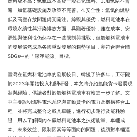
燃料成本高：氫氣成本高於一般石化燃料。3.加氫站不普
遍：加氫基礎設施及政策不完善。4.安全性：氫氣的燃點
低及高壓存放問題備受關注。綜觀其優劣，燃料電池車在
環境永續性與汙染排放方面，具顯著優勢，雖在成本、安
源性與便利性仍然存在一些限制與挑戰，但氫燃料電池車
的發展儼然成為各國重點發展的趨勢項目，亦符合聯合國
SDGs中的「潔淨能源」目標。
臺灣在氫燃料電池車的發展較日、韓慢了許多年，工研院
於2023年開始投入相關研發，本文將介紹氫能貨卡發展現
狀與經驗，供讀者對於氫燃料電池車有較進一步了解。文
中主要說明燃料電池系統與電動貨卡的電力及機構整合工
程，並將完成整合之載具車輛，進行初步運行及能耗驗
證，用以了解國內在氫燃料電池車之技術能量、車輛成
本、未來效益、限制因素等等面向的問題，後續對車輛運