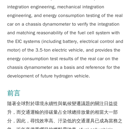
integration engineering, mechanical integration
engineering, and energy consumption testing of the real
car on a chassis dynamometer to verify the integration
and matching reasonability of the fuel cell system with
the EIC systems (including battery, electrical control and
motor) of the 3.5-ton electric vehicle, and provides the
energy consumption test results of the real car on the
chassis dynamometer as a basis and reference for the
development of future hydrogen vehicle.
前言
隨著全球對於環境永續性與氣候變遷議題的關注日益提
升，而交通運輸的排碳量占全球總排放量的相當大一部
分，因此，尋找效率高、汙染低的交通運具已成為當務之