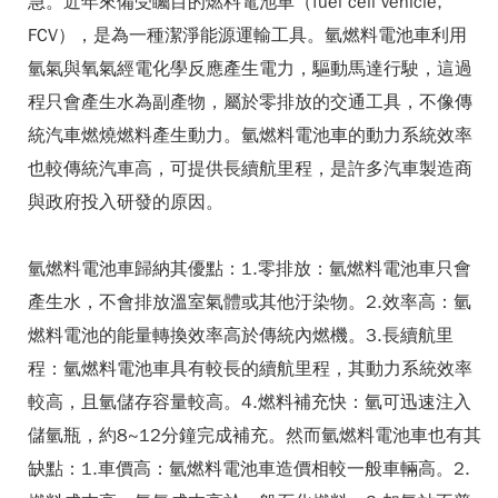
急。近年來備受矚目的燃料電池車（fuel cell vehicle,
FCV），是為一種潔淨能源運輸工具。氫燃料電池車利用
氫氣與氧氣經電化學反應產生電力，驅動馬達行駛，這過
程只會產生水為副產物，屬於零排放的交通工具，不像傳
統汽車燃燒燃料產生動力。氫燃料電池車的動力系統效率
也較傳統汽車高，可提供長續航里程，是許多汽車製造商
與政府投入研發的原因。
氫燃料電池車歸納其優點：1.零排放：氫燃料電池車只會
產生水，不會排放溫室氣體或其他汙染物。2.效率高：氫
燃料電池的能量轉換效率高於傳統內燃機。3.長續航里
程：氫燃料電池車具有較長的續航里程，其動力系統效率
較高，且氫儲存容量較高。4.燃料補充快：氫可迅速注入
儲氫瓶，約8~12分鐘完成補充。然而氫燃料電池車也有其
缺點：1.車價高：氫燃料電池車造價相較一般車輛高。2.