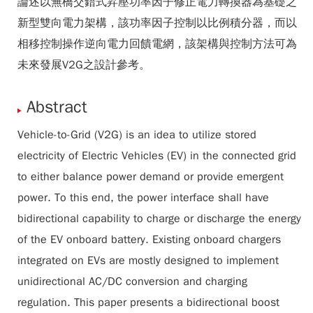
論述以無橋交錯式昇壓功率因子修正電力轉換器為基礎之
新型雙向電力架構，該功率因子控制以比例積分器，而以
相移控制操作逆向電力回饋電網，該架構與控制方法可為
未來發展V2G之設計參考。
Abstract
Vehicle-to-Grid (V2G) is an idea to utilize stored
electricity of Electric Vehicles (EV) in the connected grid
to either balance power demand or provide emergent
power. To this end, the power interface shall have
bidirectional capability to charge or discharge the energy
of the EV onboard battery. Existing onboard chargers
integrated on EVs are mostly designed to implement
unidirectional AC/DC conversion and charging
regulation. This paper presents a bidirectional boost