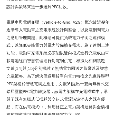
設計與策略來進一步達到PFC功效。
電動車與電網並聯（Vehicle-to-Grid, V2G）概念於近幾年
逐漸導入電動車之充電系統設計與整合，以及電網間電力
之應用管理問題。此概念可提供負載電力平衡之運作模
式，以降低尖峰電力與電力設備擴充需求。為了達到上述
功能，電動車充電系統必須能以雙向模式進行充電或由車
載電池經由智慧管理進行對電網供電，根據此相關議題，
文獻[14]與[15]分別探討了無功電力回送之影響以及智慧
充電策略。為了解決僅適用於單向電力轉換之先進昇壓型
PFC架構於智慧電網之應用，文獻[6]提出一雙向無橋式交
錯昇壓型PFC電力轉換器，該電力架構在充電模式中，承
襲了既有無橋式低損耗與交錯式電流諧波消去之既有優
點，而在供電模式中，利用修正之電力架構迴路與全橋相
移控制來達到逆向對電網供應電力之目的。