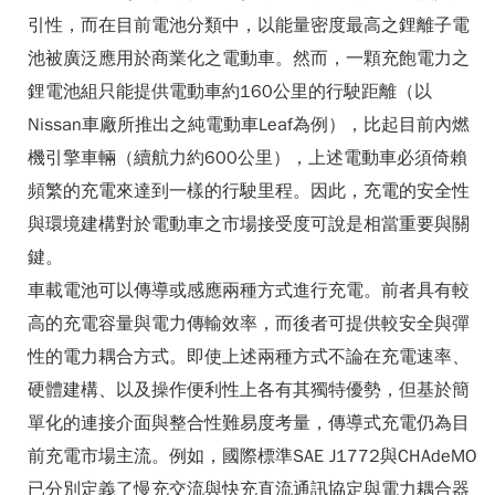
引性，而在目前電池分類中，以能量密度最高之鋰離子電
池被廣泛應用於商業化之電動車。然而，一顆充飽電力之
鋰電池組只能提供電動車約160公里的行駛距離（以
Nissan車廠所推出之純電動車Leaf為例），比起目前內燃
機引擎車輛（續航力約600公里），上述電動車必須倚賴
頻繁的充電來達到一樣的行駛里程。因此，充電的安全性
與環境建構對於電動車之市場接受度可說是相當重要與關
鍵。
車載電池可以傳導或感應兩種方式進行充電。前者具有較
高的充電容量與電力傳輸效率，而後者可提供較安全與彈
性的電力耦合方式。即使上述兩種方式不論在充電速率、
硬體建構、以及操作便利性上各有其獨特優勢，但基於簡
單化的連接介面與整合性難易度考量，傳導式充電仍為目
前充電市場主流。例如，國際標準SAE J1772與CHAdeMO
已分別定義了慢充交流與快充直流通訊協定與電力耦合器