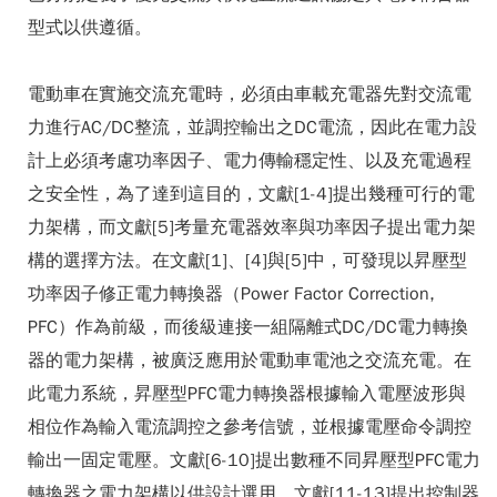
型式以供遵循。
電動車在實施交流充電時，必須由車載充電器先對交流電
力進行AC/DC整流，並調控輸出之DC電流，因此在電力設
計上必須考慮功率因子、電力傳輸穩定性、以及充電過程
之安全性，為了達到這目的，文獻[1-4]提出幾種可行的電
力架構，而文獻[5]考量充電器效率與功率因子提出電力架
構的選擇方法。在文獻[1]、[4]與[5]中，可發現以昇壓型
功率因子修正電力轉換器（Power Factor Correction,
PFC）作為前級，而後級連接一組隔離式DC/DC電力轉換
器的電力架構，被廣泛應用於電動車電池之交流充電。在
此電力系統，昇壓型PFC電力轉換器根據輸入電壓波形與
相位作為輸入電流調控之參考信號，並根據電壓命令調控
輸出一固定電壓。文獻[6-10]提出數種不同昇壓型PFC電力
轉換器之電力架構以供設計選用，文獻[11-13]提出控制器