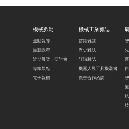
機械脈動
機械工業雜誌
焦點報導
當期雜誌
智
最新課程
歷史雜誌
先
近期展覽、研討會
訂購雜誌
運
專家觀點
機器人與工具機叢書
自
電子報櫃
廣告合作洽詢
智
無
軌
技