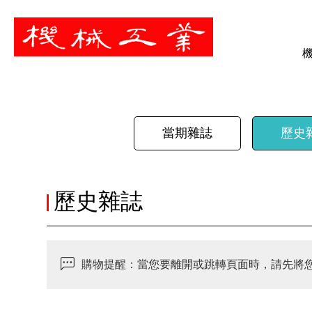
暫停
當期雜誌
歷史
歷史雜誌
購物提醒：當您要離開或跳轉頁面時，請先將