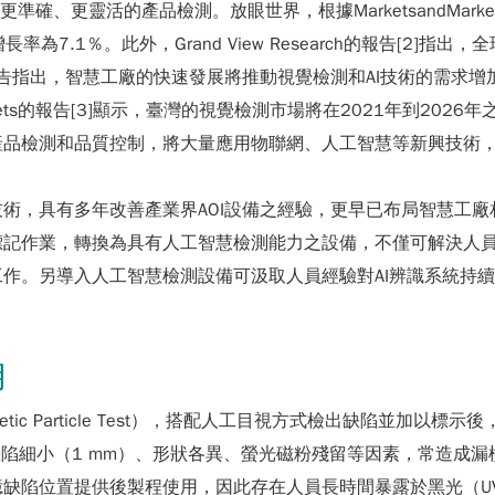
確、更靈活的產品檢測。放眼世界，根據MarketsandMarke
長率為7.1％。此外，Grand View Research的報告[2]指
1％。報告指出，智慧工廠的快速發展將推動視覺檢測和AI技術的需
rkets的報告[3]顯示，臺灣的視覺檢測市場將在2021年到20
產品檢測和品質控制，將大量應用物聯網、人工智慧等新興技術
，具有多年改善產業界AOI設備之經驗，更早已布局智慧工廠相
標記作業，轉換為具有人工智慧檢測能力之設備，不僅可解決人
作。另導入人工智慧檢測設備可汲取人員經驗對AI辨識系統持
。
用
tic Particle Test），搭配人工目視方式檢出缺陷並加
）、缺陷細小（1 mm）、形狀各異、螢光磁粉殘留等因素，常造成
缺陷位置提供後製程使用，因此存在人員長時間暴露於黑光（U