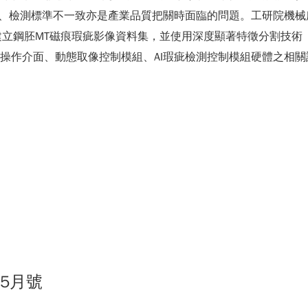
測標準不一致亦是產業品質把關時面臨的問題。工研院機械所透過自行
ction）系統[4]，建立鋼胚MT磁痕瑕疵影像資料集，並使用深度顯著特徵分割技術
及操作介面、動態取像控制模組、AI瑕疵檢測控制模組硬體之相
05月號