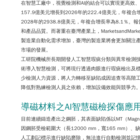
在智慧工廠中，視覺檢測和AI的結合可以實現更高效、更準
157.9億美元增長到2026年的222.4億美元，年複合增
2028年的2938.8億美元，年複合增長率為8.
和產品品質。而著重在臺灣產業上，MarketsandMa
製造業自動化需求增加，臺灣的製造業將會更加關注
市場的發展。
工研院機械所長期開發人工智慧瑕疵分類與異常檢測技術
術導入智慧檢測，可將現行透過肉眼進行瑕疵檢出及
少檢測人力資源，將人力轉移至缺陷成因追查等高階工
降低對熟練檢測人員之依賴，增加設備效能與競爭力
導磁材料之AI智慧磁檢探傷應
目前連續鑄造產出之鋼胚，其表面缺陷係以MT（Magne
因鋼胚受檢範圍大（長12000 mm，寬165 mm
人工劃記標示進行缺陷磨除，無法進行自動檢測並記憶