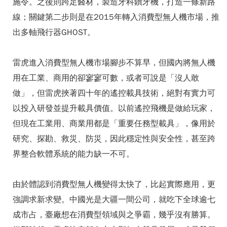
施令。之後則跨足醫材，製造牙科鑽牙機，打造一條新路
線；關鍵第二步則是在2015年轉入消費型無人機市場，推
出多軸飛行器GHOST。
雷虎進入消費型無人機市場腳步不算早，但國內將無人機
用在工業、商用的卻寥寥可數，或者可說是「沒人敢
做」，但雷虎挾著四十年的遙控載具技術，絕對有實力可
以投入研發並提升載具價值。以前遙控飛機是做給玩家，
但現在工業用、商業用都是「重要任務型載具」，像用於
研究、探勘、救災、防災，因此穩定性與安全性，甚至跨
界整合軟體系統的能力缺一不可。
由於體認到消費型無人機變得太快了，比起實際應用，更
強調求新求變。中國光是大疆一間公司，就吃下全球逾七
成市占，臺廠想在消費型領域與之爭霸，幾乎沒有勝算。