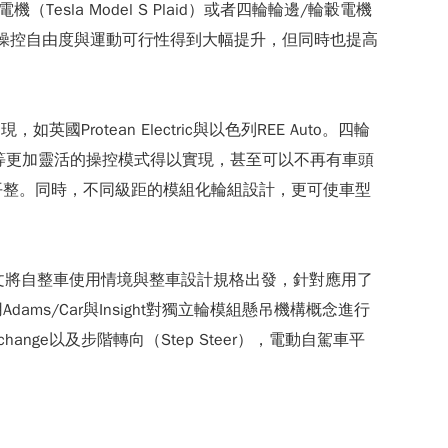
Tesla Model S Plaid）或者四輪輪邊/輪轂電機
，這使得車輛的操控自由度與運動可行性得到大幅提升，但同時也提高
rotean Electric與以色列REE Auto。四輪
轉、蟹行等更加靈活的操控模式得以實現，甚至可以不再有車頭
平整。同時，不同級距的模組化輪組設計，更可使車型
本文將自整車使用情境與整車設計規格出發，針對應用了
/Car與Insight對獨立輪模組懸吊機構概念進行
nge以及步階轉向（Step Steer），電動自駕車平