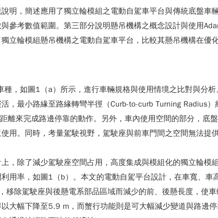
境說明，簡述應用了獨立輪模組之電動自駕車平台與傳統底盤車
考數值範圍。第三部分說明懸吊機構之概念設計與使用Adams/C
了獨立輪模組懸吊機構之電動自駕車平台，比較其懸吊機構在優
礎車種，如圖1（a）所示，進行車輛規格與使用情境之比對與分
路緣轉彎半徑（Curb-to-curb Turning Radius）約為
需要較長的變道距離來完成路邊停靠的動作。另外，車內使用空間的部分
立使用。同時，考量駕駛視野，駕駛座與前車門間之空間無法提
計上，除了減少駕駛座空間占用，高度集成與模組化的獨立輪模
利用率，如圖1（b）。本文的電動自駕平台設計，在車寬、車高
時，移除駕駛座與後懸電系部品區域而減少的前、後懸長度，使車
以大幅下降至5.9 m，而蟹行功能則是可大幅減少變道與路邊