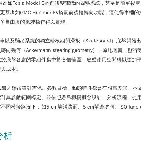
如Tesla Model S的前後雙電機的四驅系統，甚至是前單後雙電機（
durance），更甚者如GMC Hummer EV搭配前後輪轉向功能
得多自由度的駕駛操作得以實現。
吊系統的獨立輪模組與滑板（Skateboard）底盤開始出現，如英國P
（Ackermann steering geometry），原地迴
散於底盤各處的零組件集中於各個輪區，底盤使用空間得以更加
程與成本。
ard底盤之懸吊設計需求、參數目標、動態特性都會有相當差異。
參數範圍標定。並依照懸吊機構概念設計、分析流程，使用Adams
況下，如5 cm壕溝路面、5 cm單邊坑洞、ISO lane cha
分析