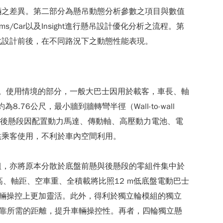
輛之差異。第二部分為懸吊動態分析參數之項目與數值
ar以及Insight進行懸吊設計優化分析之流程。第
化設計前後，在不同路況下之動態性能表現。
析。使用情境的部分，一般大巴士因用於載客，車長、軸
8.76公尺，最小牆到牆轉彎半徑（Wall-to-wall
，底盤後懸段因配置動力馬達、傳動軸、高壓動力電池、電
供乘客使用，不利於車內空間利用。
組，亦將原本分散於底盤前懸與後懸段的零組件集中於
、軸距、空車重、全積載將比照12 m低底盤電動巴士
輛操控上更加靈活。此外，得利於獨立輪模組的獨立
停靠所需的距離，提升車輛操控性。再者，四輪獨立懸