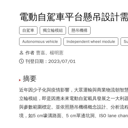
電動自駕車平台懸吊設計
自駕車
獨立輪模組
懸吊機構
Autonomous vehicle
Independent wheel module
S
作者
曹嘉
、
楊明憲
刊登日期：2023/07/01
摘要
近年因少子化與疫情影響，大眾運輸與商業物流朝智
立輪模組，即是因應未來電動自駕載具發展之一大利
與參數範圍標定。並依照懸吊機構概念設計、分析流程，使
境，如5 cm壕溝路面、5 cm單邊坑洞、ISO la