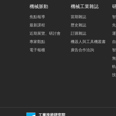
機械脈動
機械工業雜誌
焦點報導
當期雜誌
智
最新課程
歷史雜誌
先
近期展覽、研討會
訂購雜誌
運
專家觀點
機器人與工具機叢書
自
電子報櫃
廣告合作洽詢
智
無
軌
技