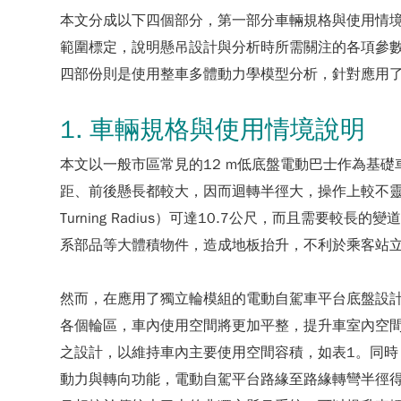
本文分成以下四個部分，第一部分車輛規格與使用情
範圍標定，說明懸吊設計與分析時所需關注的各項參數與參
四部份則是使用整車多體動力學模型分析，針對應用
1. 車輛規格與使用情境說明
本文以一般市區常見的12 m低底盤電動巴士作為基
距、前後懸長都較大，因而迴轉半徑大，操作上較不靈活，最小路緣至
Turning Radius）可達10.7公尺，而且
系部品等大體積物件，造成地板抬升，不利於乘客站
然而，在應用了獨立輪模組的電動自駕車平台底盤設
各個輪區，車內使用空間將更加平整，提升車室內空間
之設計，以維持車內主要使用空間容積，如表1。同
動力與轉向功能，電動自駕平台路緣至路緣轉彎半徑得