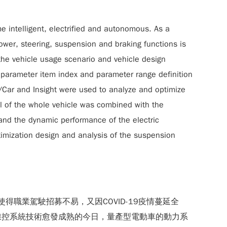
e intelligent, electrified and autonomous. As a
ower, steering, suspension and braking functions is
m the vehicle usage scenario and vehicle design
parameter item index and parameter range definition
/Car and Insight were used to analyze and optimize
 of the whole vehicle was combined with the
and the dynamic performance of the electric
mization design and analysis of the suspension
職業駕駛招募不易，又因COVID-19疫情蔓延全
線控系統技術愈發成熟的今日，量產型電動車的動力系