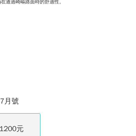
輛在通過崎嶇路面時的舒適性。
07月號
1200元