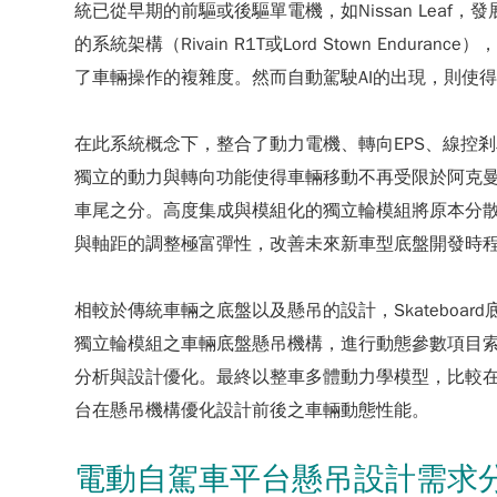
統已從早期的前驅或後驅單電機，如Nissan Leaf，發展為
的系統架構（Rivain R1T或Lord Stown En
了車輛操作的複雜度。然而自動駕駛AI的出現，則使
在此系統概念下，整合了動力電機、轉向EPS、線控剎車以及懸
獨立的動力與轉向功能使得車輛移動不再受限於阿克曼轉向幾何
車尾之分。高度集成與模組化的獨立輪模組將原本分
與軸距的調整極富彈性，改善未來新車型底盤開發時
相較於傳統車輛之底盤以及懸吊的設計，Skatebo
獨立輪模組之車輛底盤懸吊機構，進行動態參數項目索引與
分析與設計優化。最終以整車多體動力學模型，比較在不同模擬路
台在懸吊機構優化設計前後之車輛動態性能。
電動自駕車平台懸吊設計需求