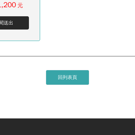
1,200
元
閱送出
回列表頁