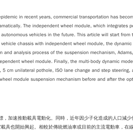
 epidemic in recent years, commercial transportation has becom
dramatically. The independent wheel module, which integrates p
 autonomous vehicles in the future. This article will start fro
 vehicle chassis with independent wheel module, the dynamic 
sign and analysis process of the suspension mechanism, Adams
ependent wheel module. Finally, the multi-body dynamic model
 5 cm unilateral pothole, ISO lane change and step steering, 
wheel module suspension mechanism before and after the opti
標，加速推動載具電動化。同時，近年因少子化造成的人口減少使得
駕載具也開始興起。相較於傳統燃油車或目前的主流電動車，在