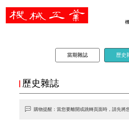
暫停
當期雜誌
歷史
歷史雜誌
購物提醒：當您要離開或跳轉頁面時，請先將