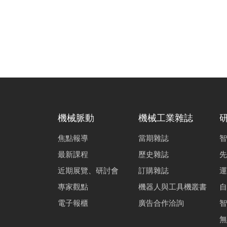
機械脈動
機械工業雜誌
焦點報導
當期雜誌
智
最新課程
歷史雜誌
先
近期展覽、研討會
訂購雜誌
運
專家觀點
機器人與工具機叢書
自
電子報櫃
廣告合作洽詢
智
無