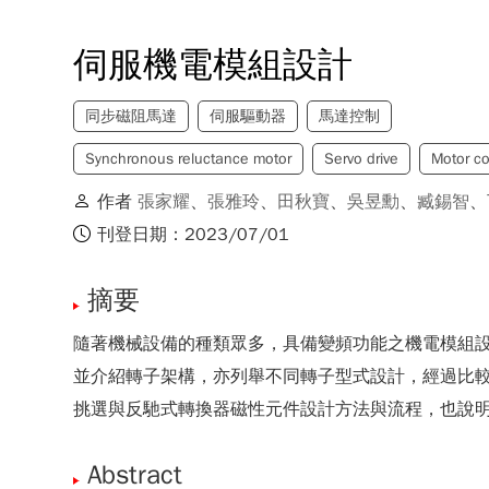
伺服機電模組設計
同步磁阻馬達
伺服驅動器
馬達控制
Synchronous reluctance motor
Servo drive
Motor co
作者
張家耀
、
張雅玲
、
田秋寶
、
吳昱勳
、
臧錫智
、
刊登日期：2023/07/01
摘要
隨著機械設備的種類眾多，具備變頻功能之機電模組
並介紹轉子架構，亦列舉不同轉子型式設計，經過比
挑選與反馳式轉換器磁性元件設計方法與流程，也說
Abstract