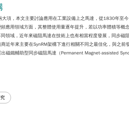
構
機兩大項，本文主要討論應用在工業設備上之馬達，從1830年至
變頻應用領域方面，其整體使用量逐年提升，若以功率體積等概
領域，近年來磁阻馬達在技術上也有相當程度發展，同步磁阻馬達
廠商近年來主要在SynRM架構下進行相關不同之最佳化，與之前
磁阻馬達（Permanent Magnet-assisted Synchrono
研究