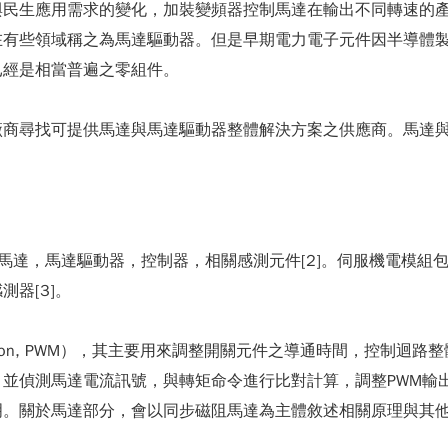
與民生應用需求的變化，加裝變頻器控制馬達在輸出不同轉速的
在有些領域稱之為馬達驅動器。但是早期電力電子元件因半導體
已經是相當普遍之零組件。
廠商尋找可提供馬達與馬達驅動器整體解決方案之供應商。馬達
馬達，馬達驅動器，控制器，相關感測元件[2]。伺服機電模組
器[3]。
odulation, PWM），其主要用來調整開關元件之導通時間，
並偵測馬達電流訊號，與轉矩命令進行比對計算，調整PWM輸
明。關於馬達部分，會以同步磁阻馬達為主體敘述相關原理與其