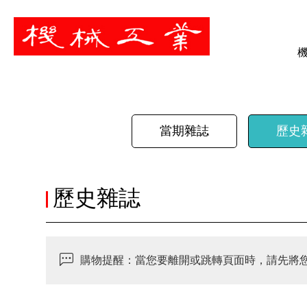
暫停
當期雜誌
歷史
歷史雜誌
購物提醒：當您要離開或跳轉頁面時，請先將