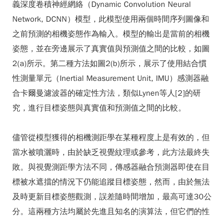
義深度卷積神經網絡（Dynamic Convolution Neural
Network, DCNN）模型，此模型使用兩個時間序列圖像和
之前預測的相機姿態作為輸入。模型的輸出是當前的相機
姿態，並在旁邊展示了真實值與預測值之間的比較，如圖
2(a)所示。第二種方法如圖2(b)所示，展示了使用結合慣
性測量單元（Inertial Measurement Unit, IMU）感測器融
合卡爾曼濾波器的確定性方法，類似Lynen等人[2]的研
究，進行目標姿態與真實值和預測值之間的比較。
儘管從模型獲得的相機測距學在某種程度上是有效的，但
當水被噴灑時，由於缺乏視覺紋理或參考，此方法最終失
敗。與視覺測距學方法不同，傳感器融合預測器即使在目
標被水遮擋的情況下仍能追蹤目標姿態，然而，由於無法
及時更新目標姿態觀測，誤差隨時間增加，最高可達30公
分。這兩種方法均屬於先進且知名的演算法，但它們的性