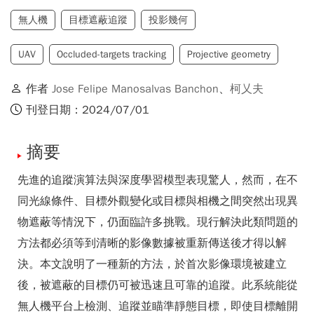
無人機
目標遮蔽追蹤
投影幾何
UAV
Occluded-targets tracking
Projective geometry
作者
Jose Felipe Manosalvas Banchon
、
柯乂夫
刊登日期：2024/07/01
摘要
先進的追蹤演算法與深度學習模型表現驚人，然而，在不
同光線條件、目標外觀變化或目標與相機之間突然出現異
物遮蔽等情況下，仍面臨許多挑戰。現行解決此類問題的
方法都必須等到清晰的影像數據被重新傳送後才得以解
決。本文說明了一種新的方法，於首次影像環境被建立
後，被遮蔽的目標仍可被迅速且可靠的追蹤。此系統能從
無人機平台上檢測、追蹤並瞄準靜態目標，即使目標離開