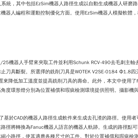
器人系統，其中包括EzSim機器人路徑生成以自動生成機器人研
器人編程和運動控制優化方面。使用EzSim機器人模擬軟體，
0iB/25機器人手臂來夾取工件並利用Schunk RCV-490去
具斷裂。所選擇的銑削刀具是WOTEK V2SE-0184 Φ1
裝置來降低加工溫度並提高銑削刀具的壽命。此外，本文中使用了
高角度環形燈分別為位置補償和瑕疵檢測環境提供照明。攝影機
了基於CAD的機器人路徑生成軟件來生成去孔渣的路徑。使用者
路徑將轉換為Fanuc機器人語言的機器人軌跡。生成的路徑點
縮小路徑，使其適應各種尺寸的工件。對於位置補償和瑕疵檢測