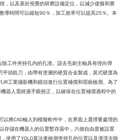
磨路徑，以及基於視覺的研磨設備定位，以減少虛擬和實
教導時間可以縮短90％，加工效率可以提高25％。本
毛刺主軸去除工件夾持孔內的孔渣。該去毛刺主軸具有徑向彈
.8四刃平頭銑刀，由帶有塗層的硬質合金製成，莫式硬度為
FLIR工業攝影機和鏡頭進行位置補償和瑕疵檢測。為了
與機器人需經過手眼校正，以確保在位置補償過程中的
可以將CAD輸入到模擬軟件中，在界面上選擇要處理的
可以存儲在機器人的位置暫存器中，六個自由度被設置
，使用了YOLO算法來檢測夾持孔的位置以及渣滓去除