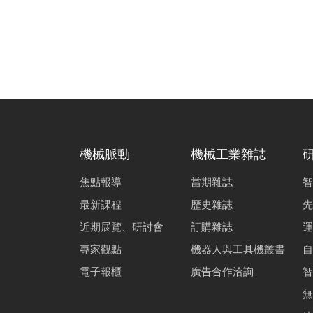
機械脈動
機械工業雜誌
焦點報導
當期雜誌
智
最新課程
歷史雜誌
先
近期展覽、研討會
訂購雜誌
運
專家觀點
機器人與工具機叢書
自
電子報櫃
廣告合作洽詢
智
無