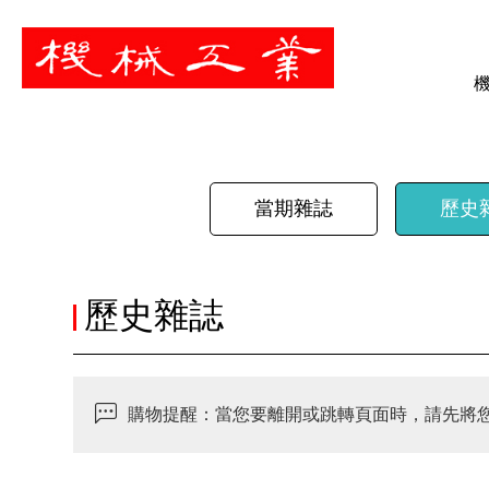
暫停
當期雜誌
歷史
歷史雜誌
購物提醒：當您要離開或跳轉頁面時，請先將