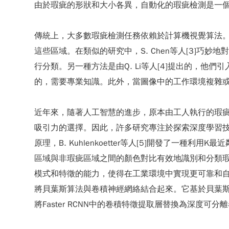
由於瑕疵的形狀和大小各異，自動化的瑕疵檢測是一
傳統上，大多數瑕疵檢測任務依賴於計算機視覺算法。例如
這些區域。在類似的研究中，S. Chen等人[3]
行分類。另一種方法是由Q. Li等人[4]提出的，
的，需要專業知識。此外，當圖像中的工作環境複雜
近年來，隨著人工智慧的進步，原本由工人執行的瑕疵
吸引力的選擇。因此，許多研究專注於探索深度學習
原理，B. Kuhlenkoetter等人[5]開發了一
區域與非瑕疵區域之間的顏色對比有效地識別和分類瑕
模式和特徵的能力，使得在工業環境中實現更可靠和自動化
將貝葉斯算法與卷積神經網絡結合起來。它基於貝葉斯的
將Faster RCNN中的卷積特徵提取層替換為深度可分