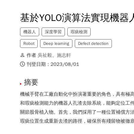
基於YOLO演算法實現機
機器人
深度學習
瑕疵檢測
Robot
Deep learning
Defect detection
作者
吳祉毅
、
施志軒
刊登日期：2023/08/01
摘要
機械手臂在工廠自動化中扮演著重要的角色，具有極
和瑕疵檢測能力的機器人孔渣去除系統，能夠定位工件的特徵
關節股骨植入物。首先，我們採用了一種位置補償方法
瑕疵位置生成重新去渣的路徑，確保所有殘留物被徹