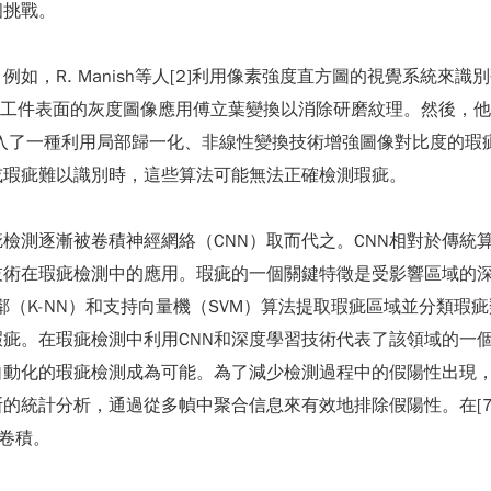
個挑戰。
，R. Manish等人[2]利用像素強度直方圖的視覺系統來識
巧妙地對工件表面的灰度圖像應用傅立葉變換以消除研磨紋理。然後
他們引入了一種利用局部歸一化、非線性變換技術增強圖像對比度的
或瑕疵難以識別時，這些算法可能無法正確檢測瑕疵。
檢測逐漸被卷積神經網絡（CNN）取而代之。CNN相對於傳統
技術在瑕疵檢測中的應用。瑕疵的一個關鍵特徵是受影響區域的
種利用K最近鄰（K-NN）和支持向量機（SVM）算法提取瑕疵區域並
疵。在瑕疵檢測中利用CNN和深度學習技術代表了該領域的一
的瑕疵檢測成為可能。為了減少檢測過程中的假陽性出現，F.C. 
統計分析，通過從多幀中聚合信息來有效地排除假陽性。在[7]中
離卷積。