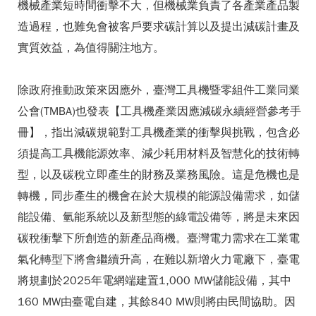
機械產業短時間衝擊不大，但機械業負責了各產業產品製
造過程，也難免會被客戶要求碳計算以及提出減碳計畫及
實質效益，為值得關注地方。
除政府推動政策來因應外，臺灣工具機暨零組件工業同業
公會(TMBA)也發表【工具機產業因應減碳永續經營參考手
冊】，指出減碳規範對工具機產業的衝擊與挑戰，包含必
須提高工具機能源效率、減少耗用材料及智慧化的技術轉
型，以及碳稅立即產生的財務及業務風險。這是危機也是
轉機，同步產生的機會在於大規模的能源設備需求，如儲
能設備、氫能系統以及新型態的綠電設備等，將是未來因
碳稅衝擊下所創造的新產品商機。臺灣電力需求在工業電
氣化轉型下將會繼續升高，在難以新增火力電廠下，臺電
將規劃於2025年電網端建置1,000 MW儲能設備，其中
160 MW由臺電自建，其餘840 MW則將由民間協助。因