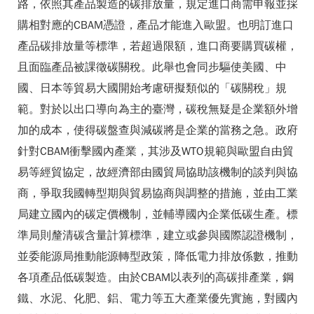
路，依照其產品製造的碳排放量，規定進口商需申報並採
購相對應的CBAM憑證，產品才能進入歐盟。也明訂進口
產品碳排放量等標準，若超過限額，進口商要購買碳權，
且面臨產品被課徵碳關稅。此舉也會同步驅使美國、中
國、日本等貿易大國開始考慮研擬類似的「碳關稅」規
範。對於以出口導向為主的臺灣，碳稅無疑是企業額外增
加的成本，使得碳盤查與減碳將是企業的當務之急。政府
針對CBAM衝擊國內產業，其涉及WTO規範與歐盟自由貿
易等經貿協定，故經濟部由國貿局協助該機制的談判與協
商，爭取我國轉型期與貿易協商與調整的措施，並由工業
局建立國內的碳定價機制，並輔導國內企業低碳生產。標
準局則釐清碳含量計算標準，建立或參與國際認證機制，
並委能源局推動能源轉型政策，降低電力排放係數，推動
各項產品低碳製造。由於CBAM以表列的高碳排產業，鋼
鐵、水泥、化肥、鋁、電力等五大產業優先實施，對國內