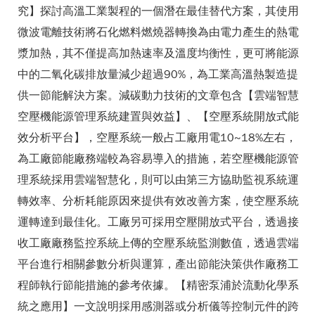
究】探討高溫工業製程的一個潛在最佳替代方案，其使用
微波電離技術將石化燃料燃燒器轉換為由電力產生的熱電
漿加熱，其不僅提高加熱速率及溫度均衡性，更可將能源
中的二氧化碳排放量減少超過90%，為工業高溫熱製造提
供一節能解決方案。減碳動力技術的文章包含【雲端智慧
空壓機能源管理系統建置與效益】、【空壓系統開放式能
效分析平台】，空壓系統一般占工廠用電10~18%左右，
為工廠節能廠務端較為容易導入的措施，若空壓機能源管
理系統採用雲端智慧化，則可以由第三方協助監視系統運
轉效率、分析耗能原因來提供有效改善方案，使空壓系統
運轉達到最佳化。工廠另可採用空壓開放式平台，透過接
收工廠廠務監控系統上傳的空壓系統監測數值，透過雲端
平台進行相關參數分析與運算，產出節能決策供作廠務工
程師執行節能措施的參考依據。【精密泵浦於流動化學系
統之應用】一文說明採用感測器或分析儀等控制元件的跨