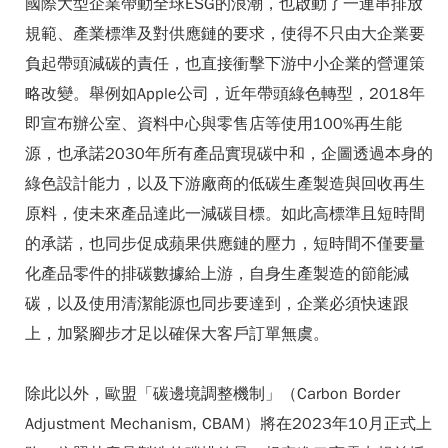
國際大型企業帶動全球ESG的浪潮，也啟動了一連串排放
規範、產業標準及對供應鏈的要求，使得不只由大企業要
負起帶頭減碳的責任，也直接衝擊下游中小企業的營運策
略改變。舉例如Apple公司，近年帶頭綠色轉型，2018年
即宣布辦公室、資料中心與零售店等使用100%再生能
源，也承諾2030年所有產品實現碳中和，企圖透過本身的
綠色設計能力，以及下游廠商的低碳生產製造與回收再生
原料，使未來產品達此一減碳目標。如此高標準且短時間
的承諾，也同步促成蘋果供應鏈的壓力，短時間不僅要量
化產品零件的排碳數據給上游，自身生產製造的節能減
碳，以及使用清潔能源也同步要達到，企業必須快速跟
上，加緊腳步才足以確保大客戶訂單無虞。
除此以外，歐盟「碳邊境調整機制」（Carbon Border
Adjustment Mechanism, CBAM）將在2023年10月正式上