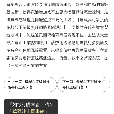
系統整合，來實現泵浦流體隨選組合、監測和自動調節等
新技術，使得泵浦增加效率並更大幅度精確流量控制。最
後無線感測也是節能監控重要的手段，【達成高可靠度的
多頻段工業級無線網絡冗餘設計】一文探討在現有智慧製
造場域中，無線通訊因傳輸可靠度表現不佳，無法被大量
導入遠距工業控制應用。該技術透過應用層執行多頻段及
多時序的傳輸冗餘配置，來提高傳輸可靠度及效率，對於
各項需要進行無線感測溫度、流量、效率之監控系統，提
出一項節能可靠的方案。
上一篇
-
機械淨零碳排技
下一篇
-
機械淨零碳排技術
術專輯主編前言
專輯主編前言
「如欲訂購單篇，請至
「華藝線上圖書館」