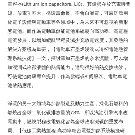
電容器(Lithium ion capacitors, LIC)。其優勢在於充電時間
短、放電功率大、循環壽命長、不會自漏電，可廣泛應用
於電子設備與電動車等各領域中，為未來不可忽視的新形
態電池。而作為電動車儲能電池系統朝向高功率、高電壓
電流發展，以增加續航里程及減少充放電速度，其發熱的
解決方案極為重要，【電動車石墨烯浸潤式冷卻電池熱管
理系統技術】一文，探討添加石墨烯的奈米流體，可以增
加浸潤式冷卻液體的熱傳能力，達到很好的熱交換功效，
可使電池健康壽命提升，作為雲端或AI伺服器、電動車電
池散熱應用。
減碳的另一大領域為加熱製造及動力生產，採化石燃料的
燃燒占全球二氧化碳排放量的73%，所以汽油引擎汽車改
電動車，燃燒製程改電氣化皆為全球政府減碳的重要布
局。【低碳工業熱製程-高功率精密電漿加熱系統模擬研